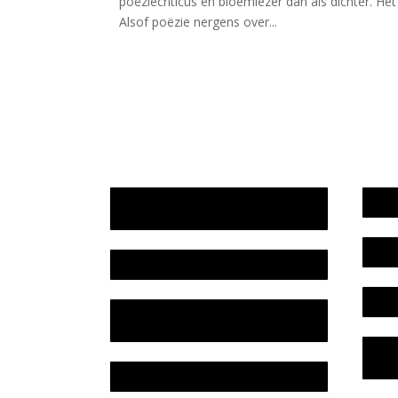
poëziecriticus en bloemlezer dan als dichter. Het
Alsof poëzie nergens over...
Jaarrekening 2025 en begroting
Werk
2026
Bele
Jaarverslag 2025
Colo
Jaarrekening 2024 en begroting
2025
Priv
Lite
Jaarverslag 2024