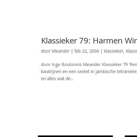
Klassieker 79: Harmen Wi
door
Meander
|
feb 22, 2006
|
klassieker
,
Klass
door Inge Boulonois Meander Klassieker 79 ‘Rem
kwatrijnen en een sextet in jambische tetramete
en alles wat de...