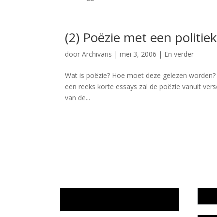
(2) Poëzie met een politi
door
Archivaris
|
mei 3, 2006
|
En verder
Wat is poëzie? Hoe moet deze gelezen worden? I
een reeks korte essays zal de poëzie vanuit ve
van de...
Jaarrekening 2025 en begroting
Werk
2026