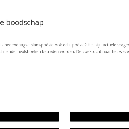
eke boodschap
s hedendaagse slam-poëzie ook echt poëzie? Het zijn actuele vragen
rschillende invalshoeken betreden worden. De zoektocht naar het wez
wijze en medewerkers
In memoriam Rob de Vos