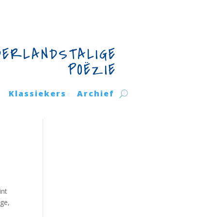
DERLANDSTALIGE
POËZIE
Klassiekers
Archief
int
nge,