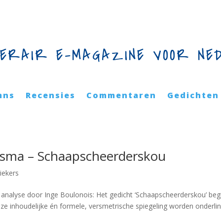
TERAIR E-MAGAZINE VOOR NE
mns
Recensies
Commentaren
Gedichten
itsma – Schaapscheerderskou
iekers
analyse door Inge Boulonois: Het gedicht ‘Schaapscheerderskou’ beg
ze inhoudelijke én formele, versmetrische spiegeling worden onderli