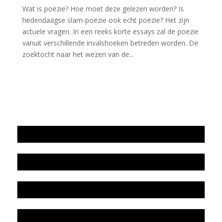
Wat is poëzie? Hoe moet deze gelezen worden? Is
hedendaagse slam-poëzie ook echt poëzie? Het zijn
actuele vragen. In een reeks korte essays zal de poëzie
vanuit verschillende invalshoeken betreden worden. De
zoektocht naar het wezen van de...
Jaarrekening 2025 en begroting 2026
Jaarverslag 2025
Jaarrekening 2024 en begroting 2025
Jaarverslag 2024