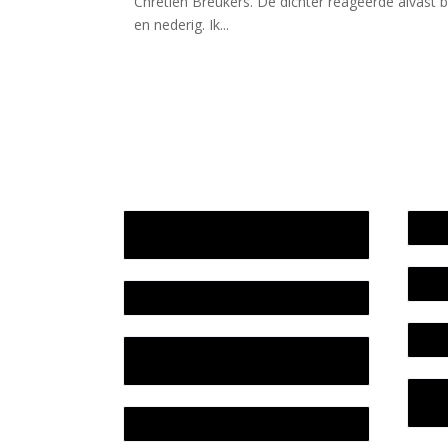
Chrétien Breukers. De dichter reageerde alvast bl
en nederig. Ik...
Jaarrekening 2025 en begroting
Werk
2026
Bele
Jaarverslag 2025
Colo
Jaarrekening 2024 en begroting
2025
Priv
Lite
Jaarverslag 2024