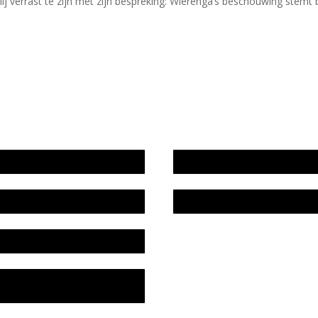
ij verrast te zijn met zijn bespreking: Wierenga’s beschouwing stemt b
wijze en medewerkers
In memoriam Rob de Vos
idsplan
Rob de Vos – prijs
fon
acyverklaring Stichting
ratuursite Meander