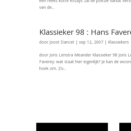
een reeks korte essays zal de poëzie vanuit ve
van de...
Klassieker 98 : Hans Faver
door
Joost Dancet
|
sep 12, 2007
|
Klassiekers
door Joris Lenstra Meander Klassieker 98 Joris L
Faverey: wat staat hier eigenlijk? Je kan de woo
hoek om. Zo...
Jaarrekening 2025 en begroting
Werk