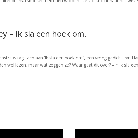
rschillende invalshoeken betreden worden. De zoektocht naar het wez
ey – Ik sla een hoek om.
enstra waagt zich aan ‘Ik sla een hoek om.’, een vroeg gedicht van H
rden wel lezen, maar wat zeggen ze? Waar gaat dit over? – * Ik sla ee
wijze en medewerkers
In memoriam Rob de Vos