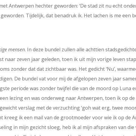
 met Antwerpen hechter geworden: ‘De stad zit nu echt onder
r geworden. Tijdelijk, dat benadruk ik. Het lachen is me een 
kige mensen
. In deze bundel zullen alle achttien stadsgedic
t naar zeven jaar geleden, toen ik uit mijn vorige leven sta
 zonder dat dat zichtbaar was. Het gedicht ‘Nu’, waarmee de
ndigen. De bundel vat voor mij de afgelopen zeven jaar sam
gste periode was zonder twijfel die van de moord op Luna e
een lezing en was onderweg naar Antwerpen, toen ik op de ra
gewicht verslag met de verzuchting ‘goh wat erg, twee moor
acht kreeg ik een mail van de grootmoeder voor wie ik op d
eling in mijn gezicht sloeg, heb ik al mijn afspraken van die