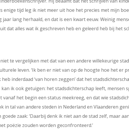
inderboekenschrijver. Hij beaamt dat het schrijven van kin
nds enige tijd leg ik niet meer uit hoe het precies met mijn b
ntig jaar lang herhaald, en dat is een kwart eeuw. Weinig men
t dat alles wat ik geschreven heb en geleerd heb bij het sch
iet te vergelijken met dat van een andere willekeurige stad.
lturele leven. ‘Ik ben er niet van op de hoogte hoe het er p
k heb inderdaad ‘van horen zeggen’ dat het stadsdichterscha
n kan ik ook getuigen: het stadsdichterschap leeft, mensen 
 vanaf het begin een status meekreeg, en dat wie stadsdicht
ook in tal van andere steden in Nederland en Vlaanderen gen
n goede zaak: ‘Daarbij denk ik niet aan de stad zelf, maar aa
met poëzie zouden worden geconfronteerd.’