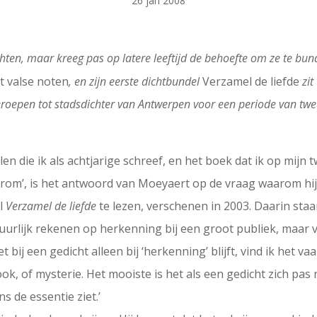
26 jan 2008
ichten, maar kreeg pas op latere leeftijd de behoefte om ze te bun
t valse noten
, en zijn eerste dichtbundel
Verzamel de liefde
zit
eroepen tot stadsdichter van Antwerpen voor een periode van twee 
alen die ik als achtjarige schreef, en het boek dat ik op mijn 
m’, is het antwoord van Moeyaert op de vraag waarom hij dic
el
Verzamel de liefde
te lezen, verschenen in 2003. Daarin sta
uurlijk rekenen op herkenning bij een groot publiek, maar v
 bij een gedicht alleen bij ‘herkenning’ blijft, vind ik het v
ook, of mysterie. Het mooiste is het als een gedicht zich pas
s de essentie ziet.’