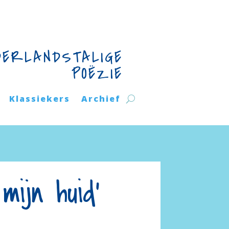
DERLANDSTALIGE
POËZIE
Klassiekers
Archief
ijn huid'