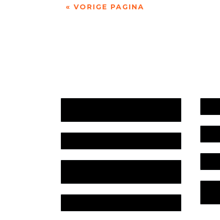
« VORIGE PAGINA
Jaarrekening 2025 en begroting
Werk
2026
Bele
Jaarverslag 2025
Colo
Jaarrekening 2024 en begroting
2025
Priv
Lite
Jaarverslag 2024