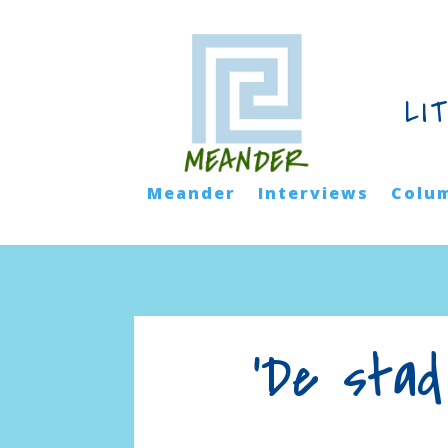
LI
Meander
Interviews
Colu
'De stad