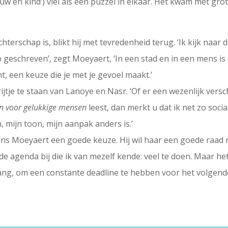
uw en kind’) viel als een puzzel in elkaar. Het kwam met gro
chterschap is, blikt hij met tevredenheid terug. ‘Ik kijk naar
eb geschreven’, zegt Moeyaert, ‘In een stad en in een mens is 
t, een keuze die je met je gevoel maakt.’
je te staan van Lanoye en Nasr. ‘Of er een wezenlijk verschi
n voor gelukkige mensen
leest, dan merkt u dat ik net zo socia
, mijn toon, mijn aanpak anders is.’
ens Moeyaert een goede keuze. Hij wil haar een goede raad 
e agenda bij die ik van mezelf kende: veel te doen. Maar het 
 lang, om een constante deadline te hebben voor het volgend