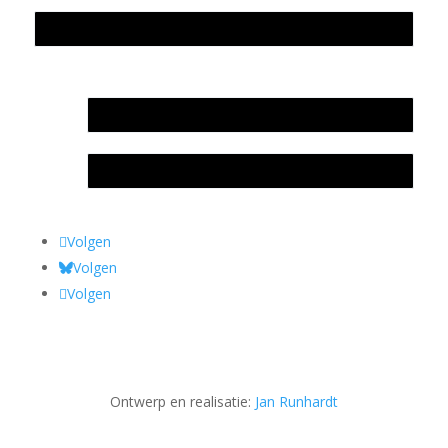
Privacyverklaring Stichting Literatuursite Meander
In memoriam Rob de Vos
Rob de Vos – prijs
Volgen
Volgen
Volgen
Ontwerp en realisatie:
Jan Runhardt