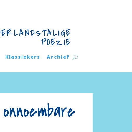
DERLANDSTALIGE
POËZIE
Klassiekers
Archief
 onnoembare