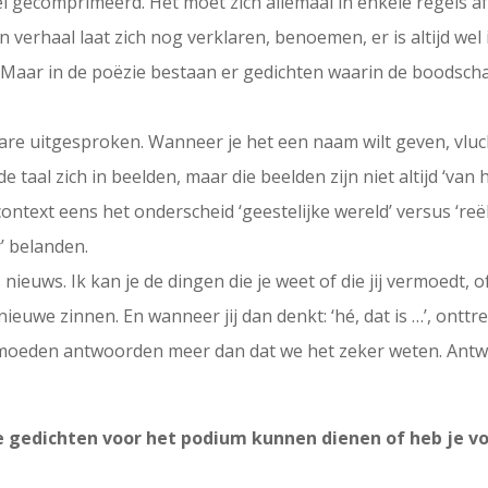
el gecomprimeerd. Het moet zich allemaal in enkele regels af
en verhaal laat zich nog verklaren, benoemen, er is altijd wel
a. Maar in de poëzie bestaan er gedichten waarin de boodscha
e uitgesproken. Wanneer je het een naam wilt geven, vlucht
taal zich in beelden, maar die beelden zijn niet altijd ‘van h
context eens het onderscheid ‘geestelijke wereld’ versus ‘re
r’ belanden.
ets nieuws. Ik kan je de dingen die je weet of die jij vermoedt
ieuwe zinnen. En wanneer jij dan denkt: ‘hé, dat is …’, onttre
ermoeden antwoorden meer dan dat we het zeker weten. Ant
l je gedichten voor het podium kunnen dienen of heb je v