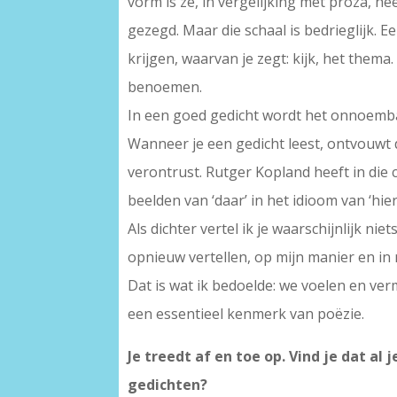
vorm is ze, in vergelijking met proza, he
gezegd. Maar die schaal is bedrieglijk. E
krijgen, waarvan je zegt: kijk, het them
benoemen.
In een goed gedicht wordt het onnoembar
Wanneer je een gedicht leest, ontvouwt de 
verontrust. Rutger Kopland heeft in die 
beelden van ‘daar’ in het idioom van ‘hie
Als dichter vertel ik je waarschijnlijk ni
opnieuw vertellen, op mijn manier en in n
Dat is wat ik bedoelde: we voelen en v
een essentieel kenmerk van poëzie.
Je treedt af en toe op. Vind je dat a
gedichten?