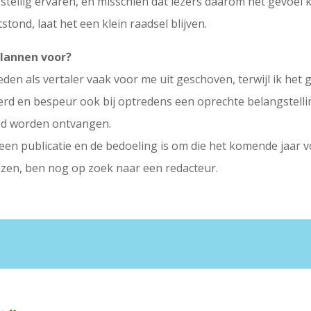
stellig ervaren, en misschien dat lezers daarom het gevoel kr
tstond, laat het een klein raadsel blijven.
plannen voor?
en als vertaler vaak voor me uit geschoven, terwijl ik het g
ceerd en bespeur ook bij optredens een oprechte belangstell
oed worden ontvangen.
en publicatie en de bedoeling is om die het komende jaar v
ezen, ben nog op zoek naar een redacteur.