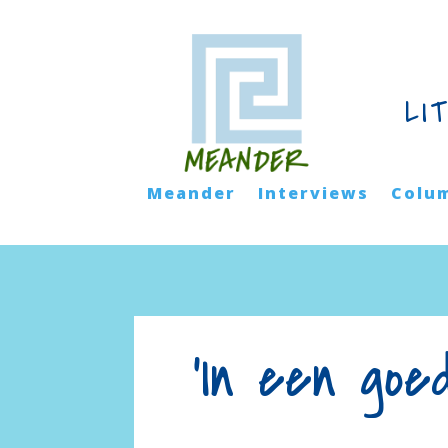
LI
Meander
Interviews
Colu
'In een go