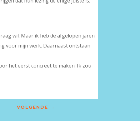
ijgen dat hun lezing de enige juiste is.
raag wil. Maar ik heb de afgelopen jaren
ing voor mijn werk. Daarnaast ontstaan
oor het eerst concreet te maken. Ik zou
VOLGENDE
→