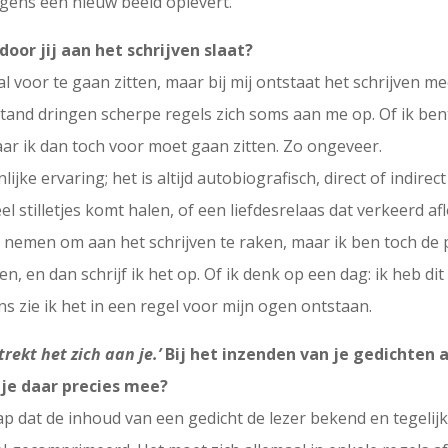
volgens een nieuw beeld oplevert.
oor jij aan het schrijven slaat?
l voor te gaan zitten, maar bij mij ontstaat het schrijven 
nd dringen scherpe regels zich soms aan me op. Of ik bent
ar ik dan toch voor moet gaan zitten. Zo ongeveer.
ijke ervaring; het is altijd autobiografisch, direct of indire
heel stilletjes komt halen, of een liefdesrelaas dat verkeerd 
ze nemen om aan het schrijven te raken, maar ik ben toch de
n, en dan schrijf ik het op. Of ik denk op een dag: ik heb dit
s zie ik het in een regel voor mijn ogen ontstaan.
ekt het zich aan je.’
Bij het inzenden van je gedichten 
 je daar precies mee?
 dat de inhoud van een gedicht de lezer bekend en tegelij