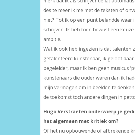
merk dat ik als schrijver de lat automat
des te meer ik me met de teksten of onv
niet? Tot ik op een punt belandde waar i
schrijven. Ik heb toen bewust een keuze
ambitie.
Wat ik ook heb ingezien is dat talenten 
getalenteerd kunstenaar, ik geloof daar 
begeleider, maar ik ben geen musicus ‘p
kunstenaars die ouder waren dan ik hadd
mijn vermogen om in beelden te denken 
de toekomst toch andere dingen in petto
Hugo Verstraeten onderwierp je gedich
het algemeen met kritiek om?
Of het nu opbouwende of afbrekende kriti