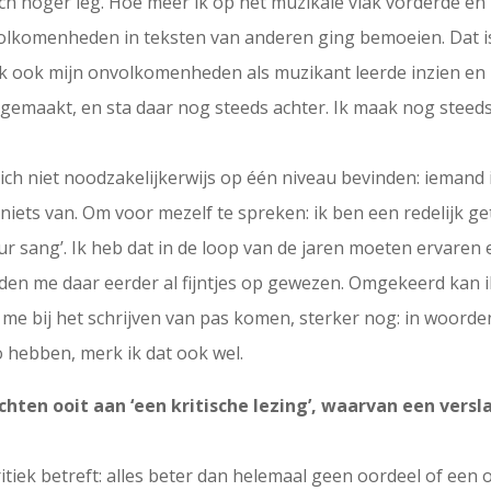
isch hoger leg. Hoe meer ik op het muzikale vlak vorderde en
olkomenheden in teksten van anderen ging bemoeien. Dat is 
k ook mijn onvolkomenheden als muzikant leerde inzien en be
 gemaakt, en sta daar nog steeds achter. Ik maak nog steed
zich niet noodzakelijkerwijs op één niveau bevinden: iemand i
niets van. Om voor mezelf te spreken: ik ben een redelijk get
ur sang’. Ik heb dat in de loop van de jaren moeten ervaren
en me daar eerder al fijntjes op gewezen. Omgekeerd kan ik
me bij het schrijven van pas komen, sterker nog: in woorde
 hebben, merk ik dat ook wel.
ten ooit aan ‘een kritische lezing’, waarvan een verslag
ek betreft: alles beter dan helemaal geen oordeel of een onv