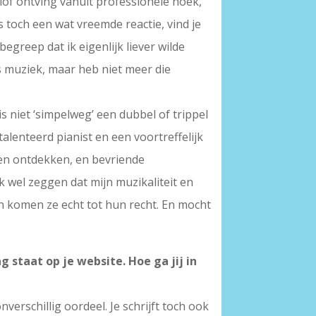
 lof ontving vanuit professionele hoek,
toch een wat vreemde reactie, vind je
greep dat ik eigenlijk liever wilde
s muziek, maar heb niet meer die
s niet ‘simpelweg’ een dubbel of trippel
alenteerd pianist en een voortreffelijk
 en ontdekken, en bevriende
 wel zeggen dat mijn muzikaliteit en
n komen ze echt tot hun recht. En mocht
 staat op je website. Hoe ga jij in
erschillig oordeel. Je schrijft toch ook