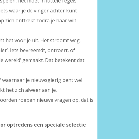
spelen, het moet in luttele regels
 iets waar je de vinger achter kunt
p zich onttrekt zodra je haar wilt
 het voor je uit. Het stroomt weg.
ier’. Iets bevreemdt, ontroert, of
ële wereld’ gemaakt. Dat betekent dat
, of waarnaar je nieuwsgierig bent wel
kt het zich alweer aan je.
woorden roepen nieuwe vragen op, dat is
oor optredens een speciale selectie