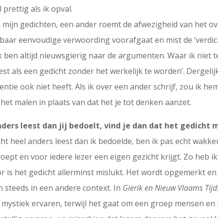
prettig als ik opval.
n mijn gedichten, een ander roemt de afwezigheid van het ov
nbaar eenvoudige verwoording voorafgaat en mist de ‘verdich
 ben altijd nieuwsgierig naar de argumenten. Waar ik niet t
est als een gedicht zonder het werkelijk te worden’. Dergelij
ntentie ook niet heeft. Als ik over een ander schrijf, zou ik 
 het malen in plaats van dat het je tot denken aanzet.
ers leest dan jij bedoelt, vind je dan dat het gedicht m
cht heel anders leest dan ik bedoelde, ben ik pas echt wakke
roept en voor iedere lezer een eigen gezicht krijgt. Zo heb 
 is het gedicht allerminst mislukt. Het wordt opgemerkt en h
 steeds in een andere context. In
Gierik en Nieuw Vlaams Tijds
s mystiek ervaren, terwijl het gaat om een groep mensen en 