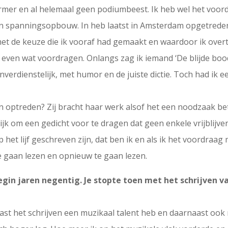
ormer en al helemaal geen podiumbeest. Ik heb wel het voord
een spanningsopbouw. In heb laatst in Amsterdam opgetrede
n met de keuze die ik vooraf had gemaakt en waardoor ik ov
even wat voordragen. Onlangs zag ik iemand ‘De blijde boo
verdienstelijk, met humor en de juiste dictie. Toch had ik ee
optreden? Zij bracht haar werk alsof het een noodzaak bet
rijk om een gedicht voor te dragen dat geen enkele vrijblijve
het lijf geschreven zijn, dat ben ik en als ik het voordraag 
e gaan lezen en opnieuw te gaan lezen.
egin jaren negentig. Je stopte toen met het schrijven 
naast het schrijven een muzikaal talent heb en daarnaast ook 