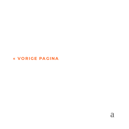
'over Pessoa's Faust: een drama in dichtvorm'
door Sander de Vaan Fernando Pessoa (1888–
1935) geldt als een van de grootste...
« VORIGE PAGINA