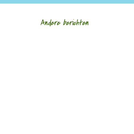
Andere berichten
‘Schrijven is mijn leeflijn zeg ik altijd maar.’ door
Alja Spaan Jacobus Bos (1943) debuteerde in
1969 met de verhalenbundel...
'Standhouden in de mallemolen' door Wim
Vandeleene foto © Damon De Backer Over
moederschap, woorden die verzorgen en...