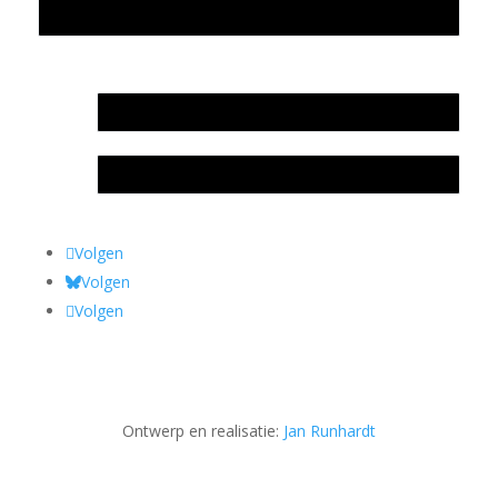
Privacyverklaring Stichting Literatuursite Meander
In memoriam Rob de Vos
Rob de Vos – prijs
Volgen
Volgen
Volgen
Ontwerp en realisatie:
Jan Runhardt