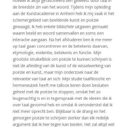
hoewel ik altijd gefascineerd ben geweest door taal in
de breedste zin van het woord. Tijdens mijn opleiding
aan de Kunstacademie in Arnhem heb ik mij vaak in het
schemergebied van beeldende kunst en poëzie
gewaagd. Ik heb enkele bibliofiele uitgaven gemaakt
waarin beeld en woord samenvallen en soms een
interactie aangaan. Na het afstuderen ben ik me meer
op taal gaan concentreren en de betekenis daarvan,
etymologie, evidentie, betekenis en functie. Mijn
grootste struikelblok om poëzie te kunnen schrijven is
niet de afleiding van de kunst of de wisselwerking van
poëzie en kunst, maar mijn onderzoek naar de
relevantie van taal an sich. Mijn studie taalfilosofie en
hermeneutiek heeft me talloze keren doen besluiten
geheel met de poëzie te stoppen, omdat het zo
leugenachtig is en in tegenspraak met de ideeën die ik
over taal gevormd heb en omdat ik veronderstel dat ik
niet meer oprecht ben. Blijkbaar is de drang en het
genoegen poëzie te schrijven sterker dan elk redelijk
argument dat ik hier tegen kan bieden. Het zal altijd wel