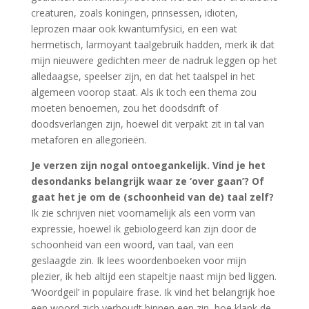
creaturen, zoals koningen, prinsessen, idioten,
leprozen maar ook kwantumfysici, en een wat
hermetisch, larmoyant taalgebruik hadden, merk ik dat
mijn nieuwere gedichten meer de nadruk leggen op het
alledaagse, speelser zijn, en dat het taalspel in het
algemeen voorop staat. Als ik toch een thema zou
moeten benoemen, zou het doodsdrift of
doodsverlangen zijn, hoewel dit verpakt zit in tal van
metaforen en allegorieën.
Je verzen zijn nogal ontoegankelijk. Vind je het
desondanks belangrijk waar ze ‘over gaan’? Of
gaat het je om de (schoonheid van de) taal zelf?
Ik zie schrijven niet voornamelijk als een vorm van
expressie, hoewel ik gebiologeerd kan zijn door de
schoonheid van een woord, van taal, van een
geslaagde zin. Ik lees woordenboeken voor mijn
plezier, ik heb altijd een stapeltje naast mijn bed liggen.
‘Woordgeil’ in populaire frase. Ik vind het belangrijk hoe
een woord zich verhoudt binnen een zin, hoe klank de