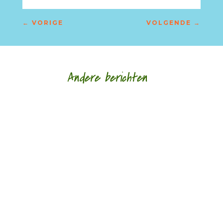
←
VORIGE
VOLGENDE
→
Andere berichten
‘Schrijven is mijn leeflijn zeg ik altijd maar.’ door
Alja Spaan Jacobus Bos (1943) debuteerde in
1969 met de verhalenbundel...
'Standhouden in de mallemolen' door Wim