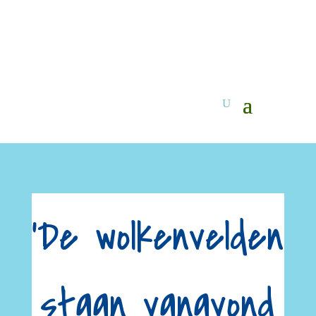
'De wolkenvelden
staan vanavond