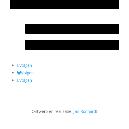
Privacyverklaring Stichting Literatuursite Meander
In memoriam Rob de Vos
Rob de Vos – prijs
Volgen
Volgen
Volgen
Ontwerp en realisatie:
Jan Runhardt