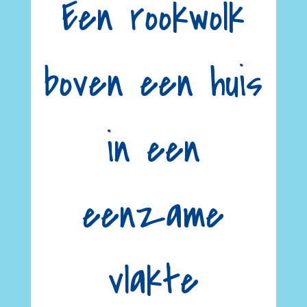
Een rookwolk
boven een huis
in een
eenzame
vlakte