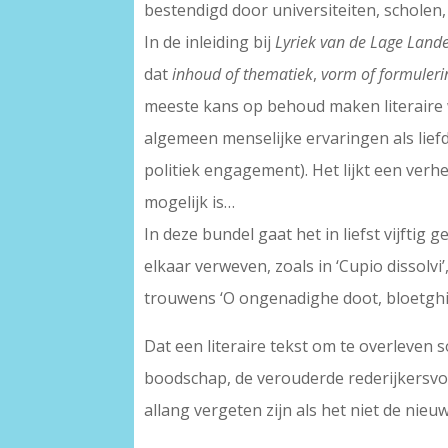
bestendigd door universiteiten, scholen, 
In de inleiding bij
Lyriek van de Lage Land
dat
inhoud of thematiek
,
vorm of formuleri
meeste kans op behoud maken literaire w
algemeen menselijke ervaringen als lief
politiek engagement). Het lijkt een ver
mogelijk is…
In deze bundel gaat het in liefst vijfti
elkaar verweven, zoals in ‘Cupio dissolv
trouwens ‘O ongenadighe doot, bloetghier
Dat een literaire tekst om te overleven 
boodschap, de verouderde rederijkersvorm
allang vergeten zijn als het niet de nie