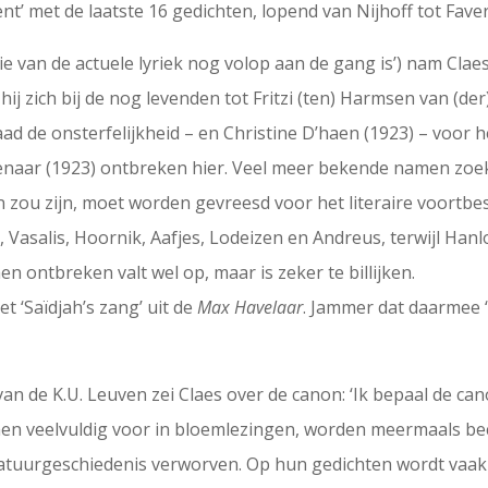
nt’ met de laatste 16 gedichten, lopend van Nijhoff tot Fave
ctie van de actuele lyriek nog volop aan de gang is’) nam Cla
ij zich bij de nog levenden tot Fritzi (ten) Harmsen van (d
ad de onsterfelijkheid – en Christine D’haen (1923) – voor
naar (1923) ontbreken hier. Veel meer bekende namen zoek 
n zou zijn, moet worden gevreesd voor het literaire voortb
 Vasalis, Hoornik, Aafjes, Lodeizen en Andreus, terwijl Hanlo
 ontbreken valt wel op, maar is zeker te billijken.
t ‘Saïdjah’s zang’ uit de
Max Havelaar
. Jammer dat daarmee 
an de K.U. Leuven zei Claes over de canon: ‘Ik bepaal de cano
en veelvuldig voor in bloemlezingen, worden meermaals be
ratuurgeschiedenis verworven. Op hun gedichten wordt vaak