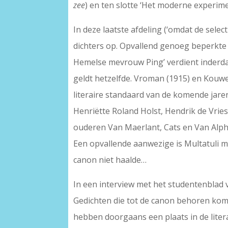
zee
) en ten slotte ‘Het moderne experime
In deze laatste afdeling (‘omdat de sele
dichters op. Opvallend genoeg beperkte h
Hemelse mevrouw Ping’ verdient inderda
geldt hetzelfde. Vroman (1915) en Kouwe
literaire standaard van de komende jare
Henriëtte Roland Holst, Hendrik de Vries,
ouderen Van Maerlant, Cats en Van Alphen
Een opvallende aanwezige is Multatuli me
canon niet haalde…
In een interview met het studentenblad v
Gedichten die tot de canon behoren kom
hebben doorgaans een plaats in de lite