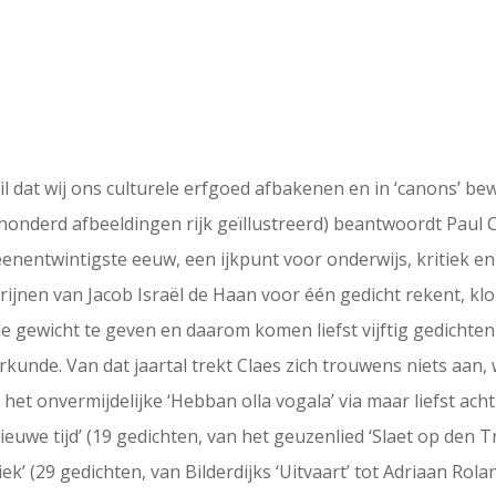
 wil dat wij ons culturele erfgoed afbakenen en in ‘canons’ 
onderd afbeeldingen rijk geïllustreerd) beantwoordt Paul 
enentwintigste eeuw, een ijkpunt voor onderwijs, kritiek en
atrijnen van Jacob Israël de Haan voor één gedicht rekent, kl
 gewicht te geven en daarom komen liefst vijftig gedichten u
nde. Van dat jaartal trekt Claes zich trouwens niets aan, wan
het onvermijdelijke ‘Hebban olla vogala’ via maar liefst ac
nieuwe tijd’ (19 gedichten, van het geuzenlied ‘Slaet op den
k’ (29 gedichten, van Bilderdijks ‘Uitvaart’ tot Adriaan Rol