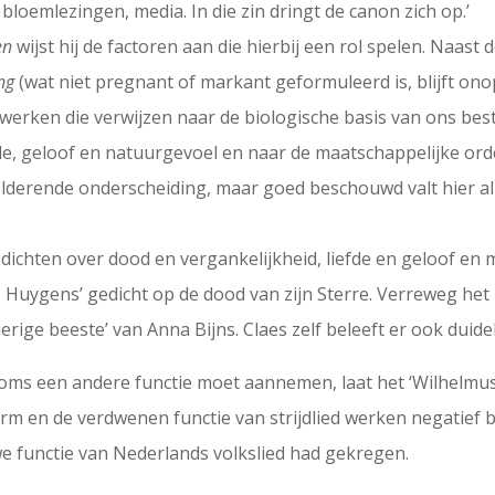
bloemlezingen, media. In die zin dringt de canon zich op.’
en
wijst hij de factoren aan die hierbij een rol spelen. Naast d
ng
(wat niet pregnant of markant geformuleerd is, blijft o
erken die verwijzen naar de biologische basis van ons bes
de, geloof en natuurgevoel en naar de maatschappelijke orde
helderende onderscheiding, maar goed beschouwd valt hier a
g gedichten over dood en vergankelijkheid, liefde en geloof e
i’, Huygens’ gedicht op de dood van zijn Sterre. Verreweg het
ige beeste’ van Anna Bijns. Claes zelf beleeft er ook duide
soms een andere functie moet aannemen, laat het ‘Wilhelmus’
 en de verdwenen functie van strijdlied werken negatief bij
uwe functie van Nederlands volkslied had gekregen.