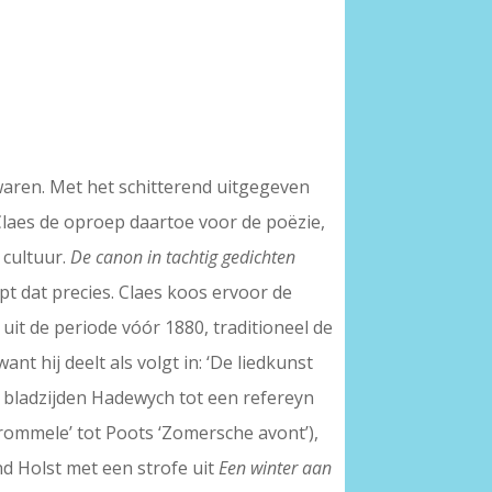
bewaren. Met het schitterend uitgegeven
Claes de oproep daartoe voor de poëzie,
 cultuur.
De canon in tachtig gedichten
opt dat precies. Claes koos ervoor de
it de periode vóór 1880, traditioneel de
t hij deelt als volgt in: ‘De liedkunst
ht bladzijden Hadewych tot een refereyn
 Trommele’ tot Poots ‘Zomersche avont’),
and Holst met een strofe uit
Een winter aan