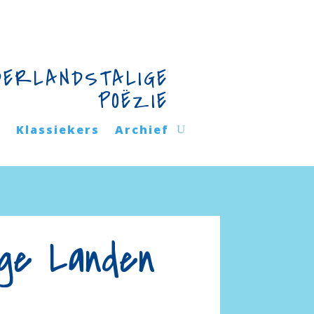
DERLANDSTALIGE
POËZIE
n
Klassiekers
Archief
age Landen