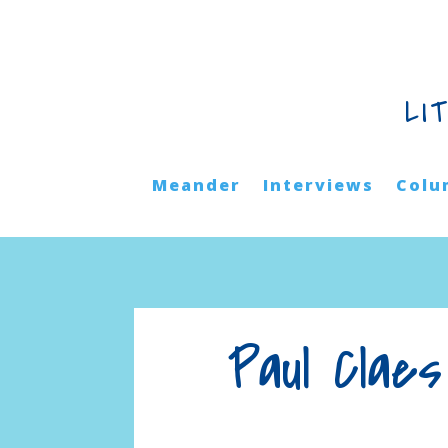
LI
Meander
Interviews
Colu
Paul Clae