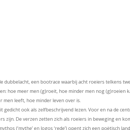
e dubbelacht, een bootrace waarbij acht roeiers telkens twe
leven: hoe meer men (g)roeit, hoe minder men nog (g)roeien 
r men leeft, hoe minder leven over is.
 gedicht ook als zelfbeschrijvend lezen. Voor en na de centr
ers zijn. De verzen zetten zich als roeiers in beweging en ko
thos (‘mythe’ en logos ‘rede’) opent zich een poëtisch land