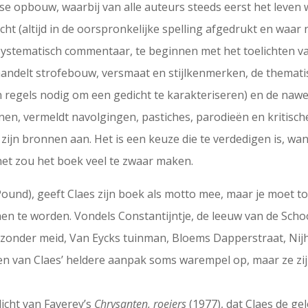
se opbouw, waarbij van alle auteurs steeds eerst het leven
ht (altijd in de oorspronkelijke spelling afgedrukt en waar
systematisch commentaar, te beginnen met het toelichten va
andelt strofebouw, versmaat en stijlkenmerken, de thematis
n regels nodig om een gedicht te karakteriseren) en de nawe
nen, vermeldt navolgingen, pastiches, parodieën en kritische
 zijn bronnen aan. Het is een keuze die te verdedigen is, wan
 het zou het boek veel te zwaar maken.
Pound), geeft Claes zijn boek als motto mee, maar je moet t
en te worden. Vondels Constantijntje, de leeuw van de Scho
zonder meid, Van Eycks tuinman, Bloems Dapperstraat, Nij
n van Claes’ heldere aanpak soms warempel op, maar ze zijn
edicht van Faverey’s
Chrysanten, roeiers
(1977), dat Claes de ge