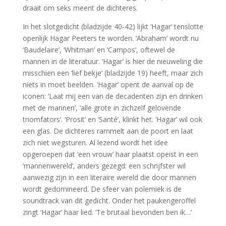
draait om seks meent de dichteres.
In het slotgedicht (bladzijde 40-42) lijkt ‘Hagar’ tenslotte
openlijk Hagar Peeters te worden. ‘Abraham’ wordt nu
‘Baudelaire’, ‘Whitman’ en ‘Campos’, oftewel de
mannen in de literatuur. ‘Hagar’ is hier de nieuweling die
misschien een ‘lief bekje’ (bladzijde 19) heeft, maar zich
niets in moet beelden. ‘Hagar’ opent de aanval op de
iconen: ‘Laat mij een van de decadenten zijn en drinken
met de mannen’, ‘alle grote in zichzelf gelovende
triomfators’. ‘Prosit’ en ‘Santé’, klinkt het. ‘Hagar’ wil ook
een glas. De dichteres rammelt aan de poort en laat
zich niet wegsturen. Al lezend wordt het idee
opgeroepen dat ‘een vrouw’ haar plaatst opeist in een
‘mannenwereld’, anders gezegd: een schrijfster wil
aanwezig zijn in een literaire wereld die door mannen
wordt gedomineerd. De sfeer van polemiek is de
soundtrack van dit gedicht. Onder het paukengeroffel
zingt ‘Hagar’ haar lied. ‘Te brutaal bevonden ben ik…’