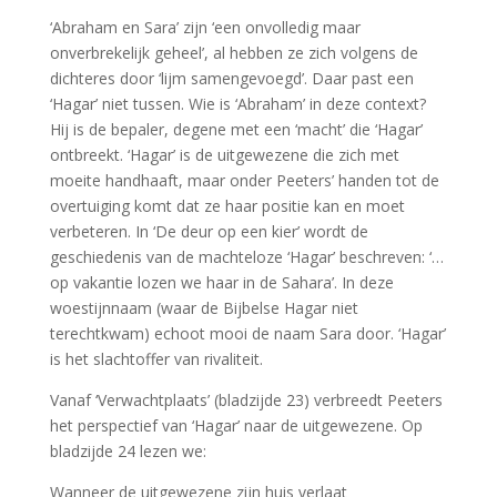
‘Abraham en Sara’ zijn ‘een onvolledig maar
onverbrekelijk geheel’, al hebben ze zich volgens de
dichteres door ‘lijm samengevoegd’. Daar past een
‘Hagar’ niet tussen. Wie is ‘Abraham’ in deze context?
Hij is de bepaler, degene met een ‘macht’ die ‘Hagar’
ontbreekt. ‘Hagar’ is de uitgewezene die zich met
moeite handhaaft, maar onder Peeters’ handen tot de
overtuiging komt dat ze haar positie kan en moet
verbeteren. In ‘De deur op een kier’ wordt de
geschiedenis van de machteloze ‘Hagar’ beschreven: ‘…
op vakantie lozen we haar in de Sahara’. In deze
woestijnnaam (waar de Bijbelse Hagar niet
terechtkwam) echoot mooi de naam Sara door. ‘Hagar’
is het slachtoffer van rivaliteit.
Vanaf ‘Verwachtplaats’ (bladzijde 23) verbreedt Peeters
het perspectief van ‘Hagar’ naar de uitgewezene. Op
bladzijde 24 lezen we:
Wanneer de uitgewezene zijn huis verlaat