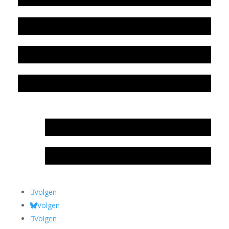
Beleidsplan
Colofon
Privacyverklaring Stichting Literatuursite Meander
In memoriam Rob de Vos
Rob de Vos – prijs
Volgen
Volgen
Volgen