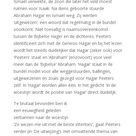
Ismaël verwekte, de zoon die later het veld moest
ruimen voor Isaak. Na diens geboorte stuurde
Abraham Hagar en Ismaël weg. Zij werden
‘uitgewezen’, een woord dat regelmatig in de bundel
voorkomt. Niet toevallig is naamsovereenkomst
tussen de Bijbelse Hager en de dichteres. Peeters
identificeert zich met de Genesis-Hagar en bij het lezen
wordt het steeds duidelijker dat Hagar (zeker ook) voor
‘Peeters’ staat en ‘Abraham’ (enzovoort) voor veel
meer dan de ‘Bijbelse’ Abraham. ‘Hagar’ staat in de
bundel model voor alle weggestuurden, ballingen,
uitgewezenen en zoals gezegd voor Hagar Peeters
zelf. In ‘Hagar’ worden allen één. In het gedicht ‘In de
woestijn’ wordt de positie van ‘Hagar’ direct duidelijk:
Te brutaal bevonden ben ik
een eeuwigheid geleden
verbannen naar de woestijn
‘Ze wezen me uit met de beste intenties’, gaat Peeters
verder (in ‘De uitwijzing’). Het omvattende thema van