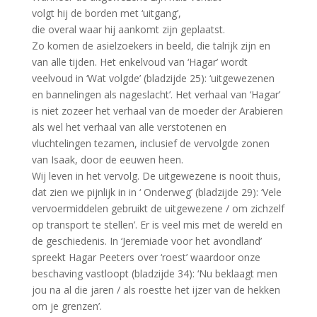
volgt hij de borden met ‘uitgang’,
die overal waar hij aankomt zijn geplaatst.
Zo komen de asielzoekers in beeld, die talrijk zijn en
van alle tijden. Het enkelvoud van ‘Hagar’ wordt
veelvoud in ‘Wat volgde’ (bladzijde 25): ‘uitgewezenen
en bannelingen als nageslacht’. Het verhaal van ‘Hagar’
is niet zozeer het verhaal van de moeder der Arabieren
als wel het verhaal van alle verstotenen en
vluchtelingen tezamen, inclusief de vervolgde zonen
van Isaak, door de eeuwen heen.
Wij leven in het vervolg. De uitgewezene is nooit thuis,
dat zien we pijnlijk in in ‘ Onderweg’ (bladzijde 29): ‘Vele
vervoermiddelen gebruikt de uitgewezene / om zichzelf
op transport te stellen’. Er is veel mis met de wereld en
de geschiedenis. In ‘Jeremiade voor het avondland’
spreekt Hagar Peeters over ‘roest’ waardoor onze
beschaving vastloopt (bladzijde 34): ‘Nu beklaagt men
jou na al die jaren / als roestte het ijzer van de hekken
om je grenzen’.