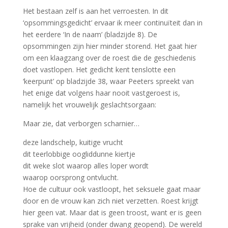
Het bestaan zelf is aan het verroesten. In dit
‘opsommingsgedicht’ ervaar ik meer continuïteit dan in
het eerdere ‘In de naam’ (bladzijde 8). De
opsommingen zijn hier minder storend. Het gaat hier
om een klaagzang over de roest die de geschiedenis
doet vastlopen. Het gedicht kent tenslotte een
‘keerpunt’ op bladzijde 38, waar Peeters spreekt van
het enige dat volgens haar nooit vastgeroest is,
namelijk het vrouwelijk geslachtsorgaan:
Maar zie, dat verborgen scharnier…
deze landschelp, kuitige vrucht
dit teerlobbige oogliddunne kiertje
dit weke slot waarop alles loper wordt
waarop oorsprong ontvlucht.
Hoe de cultuur ook vastloopt, het seksuele gaat maar
door en de vrouw kan zich niet verzetten. Roest krijgt
hier geen vat. Maar dat is geen troost, want er is geen
sprake van vrijheid (onder dwang geopend). De wereld