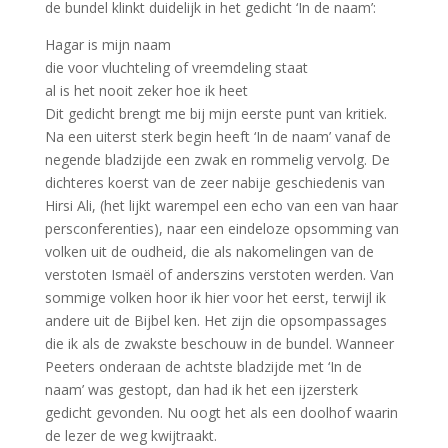
de bundel klinkt duidelijk in het gedicht ‘In de naam’:
Hagar is mijn naam
die voor vluchteling of vreemdeling staat
al is het nooit zeker hoe ik heet
Dit gedicht brengt me bij mijn eerste punt van kritiek.
Na een uiterst sterk begin heeft ‘In de naam’ vanaf de
negende bladzijde een zwak en rommelig vervolg. De
dichteres koerst van de zeer nabije geschiedenis van
Hirsi Ali, (het lijkt warempel een echo van een van haar
persconferenties), naar een eindeloze opsomming van
volken uit de oudheid, die als nakomelingen van de
verstoten Ismaël of anderszins verstoten werden. Van
sommige volken hoor ik hier voor het eerst, terwijl ik
andere uit de Bijbel ken. Het zijn die opsompassages
die ik als de zwakste beschouw in de bundel. Wanneer
Peeters onderaan de achtste bladzijde met ‘In de
naam’ was gestopt, dan had ik het een ijzersterk
gedicht gevonden. Nu oogt het als een doolhof waarin
de lezer de weg kwijtraakt.