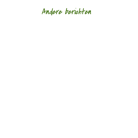
Andere berichten
‘Schrijven is voor mij altijd al een manier geweest
om alles wat er in mezelf en om me heen
gebeurt voor mezelf helder te krijgen.’ door...
‘Taal geven aan onmogelijke verlangens, grote
dromen, aan het verdriet van een steen.’ door
Petra Talsma Dichter Katelijne Brouwer...