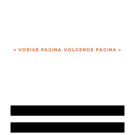
‘Tussen penseelstreek en pennentrek' over de
magie van het canvas, akkerpaardenstaarten en
Randschade door Wim Vandeleene ...
« VORIGE PAGINA
VOLGENDE PAGINA »
Jaarrekening 2025 en begroting 2026
Jaarverslag 2025