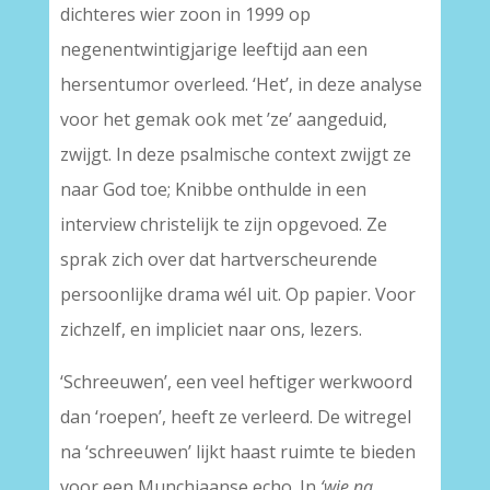
dichteres wier zoon in 1999 op
negenentwintigjarige leeftijd aan een
hersentumor overleed. ‘Het’, in deze analyse
voor het gemak ook met ’ze’ aangeduid,
zwijgt. In deze psalmische context zwijgt ze
naar God toe; Knibbe onthulde in een
interview christelijk te zijn opgevoed. Ze
sprak zich over dat hartverscheurende
persoonlijke drama wél uit. Op papier. Voor
zichzelf, en impliciet naar ons, lezers.
‘Schreeuwen’, een veel heftiger werkwoord
dan ‘roepen’, heeft ze verleerd. De witregel
na ‘schreeuwen’ lijkt haast ruimte te bieden
voor een Munchiaanse echo. In
‘wie na