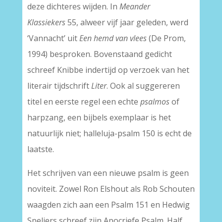
deze dichteres wijden. In
Meander
Klassiekers
55, alweer vijf jaar geleden, werd
‘Vannacht’ uit
Een hemd van vlees
(De Prom,
1994) besproken. Bovenstaand gedicht
schreef Knibbe indertijd op verzoek van het
literair tijdschrift
Liter
. Ook al suggereren
titel en eerste regel een echte
psalmos
of
harpzang, een bijbels exemplaar is het
natuurlijk niet; halleluja-psalm 150 is echt de
laatste.
Het schrijven van een nieuwe psalm is geen
noviteit. Zowel Ron Elshout als Rob Schouten
waagden zich aan een Psalm 151 en Hedwig
Speliers schreef zijn Apocriefe Psalm. Half