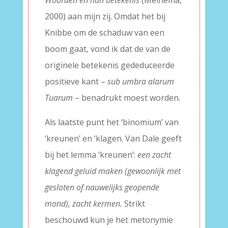
Woorden en hun betekenis
(Meinema,
2000) aan mijn zij. Omdat het bij
Knibbe om de schaduw van een
boom gaat, vond ik dat de van de
originele betekenis gededuceerde
positieve kant –
sub umbra alarum
Tuarum
– benadrukt moest worden.
Als laatste punt het ‘binomium’ van
‘kreunen’ en ‘klagen. Van Dale geeft
bij het lemma ‘kreunen’:
een zacht
klagend geluid maken (gewoonlijk met
gesloten of nauwelijks geopende
mond), zacht kermen.
Strikt
beschouwd kun je het metonymie