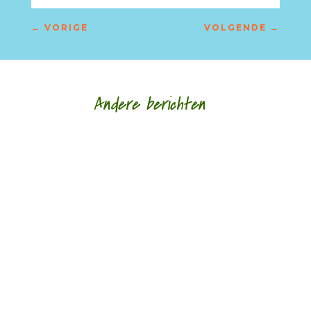
←
VORIGE
VOLGENDE
→
Andere berichten
‘Schrijven is mijn leeflijn zeg ik altijd maar.’ door
Alja Spaan Jacobus Bos (1943) debuteerde in
1969 met de verhalenbundel...
'Standhouden in de mallemolen' door Wim
Vandeleene foto © Damon De Backer Over