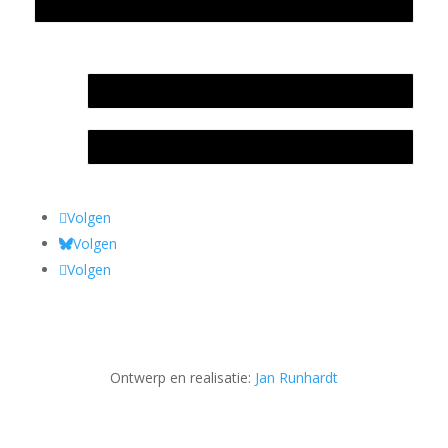
Privacyverklaring Stichting Literatuursite Meander
In memoriam Rob de Vos
Rob de Vos – prijs
Volgen
Volgen
Volgen
Ontwerp en realisatie:
Jan Runhardt