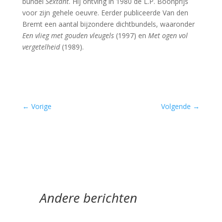
bundel
Sextant
. Hij ontving in 1980 de L.P. Boonprijs
voor zijn gehele oeuvre. Eerder publiceerde Van den
Bremt een aantal bijzondere dichtbundels, waaronder
Een vlieg met gouden vleugels
(1997) en
Met ogen vol
vergetelheid
(1989).
←
Vorige
Volgende
→
Andere berichten