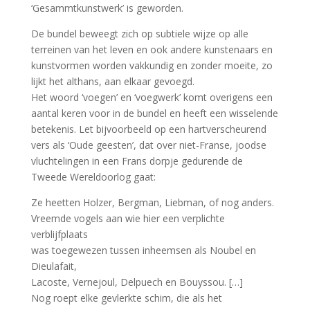
‘Gesammtkunstwerk’ is geworden.
De bundel beweegt zich op subtiele wijze op alle
terreinen van het leven en ook andere kunstenaars en
kunstvormen worden vakkundig en zonder moeite, zo
lijkt het althans, aan elkaar gevoegd.
Het woord ‘voegen’ en ‘voegwerk’ komt overigens een
aantal keren voor in de bundel en heeft een wisselende
betekenis. Let bijvoorbeeld op een hartverscheurend
vers als ‘Oude geesten’, dat over niet-Franse, joodse
vluchtelingen in een Frans dorpje gedurende de
Tweede Wereldoorlog gaat:
Ze heetten Holzer, Bergman, Liebman, of nog anders.
Vreemde vogels aan wie hier een verplichte
verblijfplaats
was toegewezen tussen inheemsen als Noubel en
Dieulafait,
Lacoste, Vernejoul, Delpuech en Bouyssou. […]
Nog roept elke gevlerkte schim, die als het