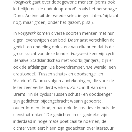
Voegwerk
gaat over doodgewone mensen (soms ook
letterlijk met de nadruk op ‘dood’, zoals het personage
Durut Arsène uit de tweede selectie gedichten: ‘hij lacht
nog, maar groen, onder het gazon’, p.32 ).
In
Voegwerk
komen diverse soorten mensen met hun
eigen levenswijzen aan bod. Daarnaast verschillen de
gedichten onderling ook sterk van elkaar en dat is de
grote kracht van deze bundel.
Voegwerk
kent vijf cycli.
Behalve ‘Stadslandschap met voorbijgangers’, zijn er
ook de afdelingen ‘De bovendrempel’, ‘De wereld, een
draaitoneel’, ‘Tussen schuts- en doodsengel’ en
‘Aviarium’. Daarna volgen aantekeningen, die voor de
lezer zeer verhelderd werken. Zo schrijft Van den
Bremt : ‘In de cyclus ‘Tussen schuts- en doodsengel’
zijn gedichten bijeengebracht waarin geboorte,
ouderdom en dood, maar ook de creatieve impuls de
dienst uitmaken.’ De gedichten in dit gedeelte zijn
inderdaad in hoge mate poëticaal te noemen, de
dichter ventileert hierin zijn gedachten over literatuur