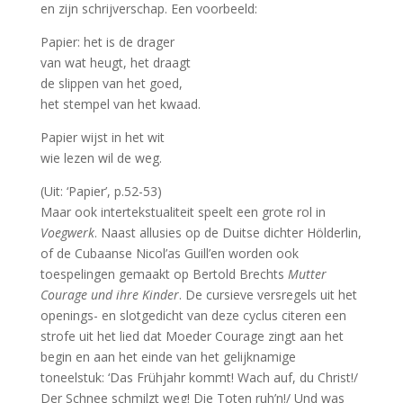
en zijn schrijverschap. Een voorbeeld:
Papier: het is de drager
van wat heugt, het draagt
de slippen van het goed,
het stempel van het kwaad.
Papier wijst in het wit
wie lezen wil de weg.
(Uit: ‘Papier’, p.52-53)
Maar ook intertekstualiteit speelt een grote rol in
Voegwerk
. Naast allusies op de Duitse dichter Hölderlin,
of de Cubaanse Nicol’as Guill’en worden ook
toespelingen gemaakt op Bertold Brechts
Mutter
Courage und ihre Kinder
. De cursieve versregels uit het
openings- en slotgedicht van deze cyclus citeren een
strofe uit het lied dat Moeder Courage zingt aan het
begin en aan het einde van het gelijknamige
toneelstuk: ‘Das Frühjahr kommt! Wach auf, du Christ!/
Der Schnee schmilzt weg! Die Toten ruh’n!/ Und was