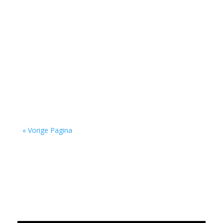
Niets is meer dan niets door Marc Bruynseraede
- - Dichten is denken. Of twijfelen aan datgene
wat je altijd gedacht hebt. In die zin is...
« Vorige Pagina