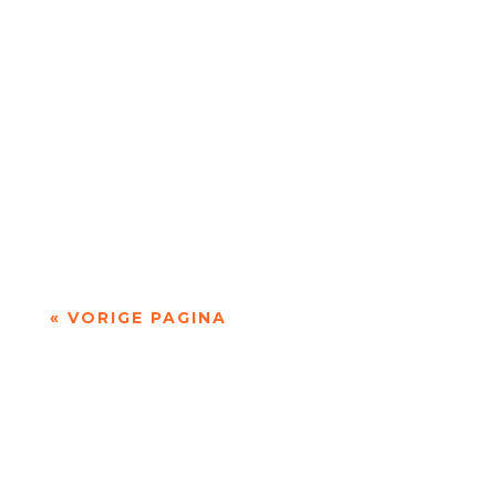
een...
Op 4 april overleed Wim Brands. Hij was vooral
bekend als presentator van het
televisieprogramma Boeken, maar was ook
dichter.Brands werd...
« VORIGE PAGINA