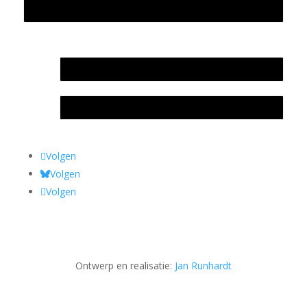
Privacyverklaring Stichting Literatuursite Meander
In memoriam Rob de Vos
Rob de Vos – prijs
Volgen
Volgen
Volgen
Ontwerp en realisatie:
Jan Runhardt