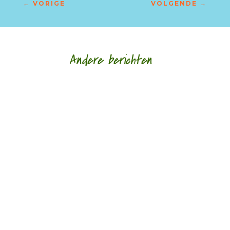
←
VORIGE
VOLGENDE
→
Andere berichten
Het Tuinfeest in Deventer is in 2017 toe aan zijn
vierde lustrum. Op de avond voordat de straten
van de binnenstad vol staan met de zes...
Op 3 juli overleed Antoinette Sisto. Zij was sinds
2007 medewerker van Meander.Antoinette
interviewde voor Meander dichters, waaronder