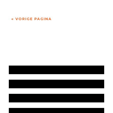
« VORIGE PAGINA
Jaarrekening 2025 en begroting 2026
Jaarverslag 2025
Jaarrekening 2024 en begroting 2025
Jaarverslag 2024