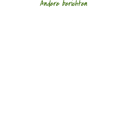
Andere berichten
‘Schrijven is mijn leeflijn zeg ik altijd maar.’ door
Alja Spaan Jacobus Bos (1943) debuteerde in
1969 met de verhalenbundel...
'Standhouden in de mallemolen' door Wim
Vandeleene foto © Damon De Backer Over
moederschap, woorden die verzorgen en...