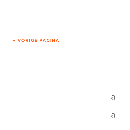
'over Pessoa's Faust: een drama in dichtvorm'
door Sander de Vaan Fernando Pessoa (1888–
1935) geldt als een van de grootste...
« VORIGE PAGINA