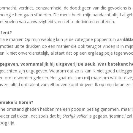
nmacht, verdriet, eenzaamheid, de dood; geen van die gevoelens is al
ychologie ben gaan studeren. De mens heeft mijn aandacht altijd al geha
het voelen van aanwezigheid van niet te definiëren entiteiten.
efent?
ciale manier. Op mijn weblog kun je de categorie poppentuin aanklikk
emoties uit te drukken op een manier die ook terug te vinden is in mij
ik niet onverdienstelijk, al staat dat op een erg laag pitje tegenwoor
gegeven, voornamelijk bij uitgeverij De Beuk. Wat betekent he
 gedichten zijn uitgegeven. Waarom dat zo is kan ik niet goed uitlegge
ienen om te worden gelezen. Het gaat niet om mij maar om wat ik te ze
 zei altijd dat talent vanzelf boven komt drijven. Ik op mijn beurt z
emakers horen?
ene omstandigheden hebben me een poos in beslag genomen, maar he
der zal tikken, net zoals dat bij
Sierlijk vallen
is gegaan. ‘Jeanine,’ za
oog tijd.