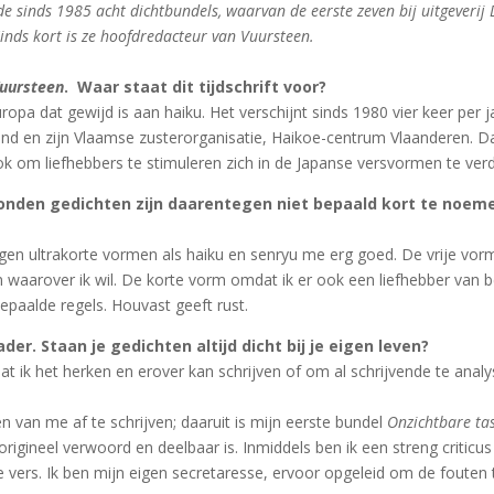
 sinds 1985 acht dichtbundels, waarvan de eerste zeven bij uitgeverij
 Sinds kort is ze hoofdredacteur van Vuursteen.
uursteen
. Waar staat dit tijdschrift voor?
uropa dat gewijd is aan haiku. Het verschijnt sinds 1980 vier keer per j
and en zijn Vlaamse zusterorganisatie, Haikoe-centrum Vlaanderen. Da
 om liefhebbers te stimuleren zich in de Japanse versvormen te verd
gezonden gedichten zijn daarentegen niet bepaald kort te noe
t liggen ultrakorte vormen als haiku en senryu me erg goed. De vrije v
en waarover ik wil. De korte vorm omdat ik er ook een liefhebber va
epaalde regels. Houvast geeft rust.
ader. Staan je gedichten altijd dicht bij je eigen leven?
mdat ik het herken en erover kan schrijven of om al schrijvende te ana
n van me af te schrijven; daaruit is mijn eerste bundel
Onzichtbare ta
rigineel verwoord en deelbaar is. Inmiddels ben ik een streng criticus 
ele vers. Ik ben mijn eigen secretaresse, ervoor opgeleid om de fouten