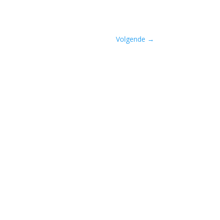
Volgende
→
lenbundel...