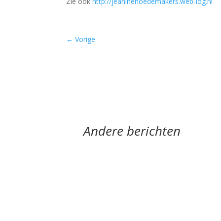
Zie ook
http://jeaninehoedemakers.web-log.nl
←
Vorige
Andere berichten
‘Schrijven is mijn leeflijn zeg ik altijd maa