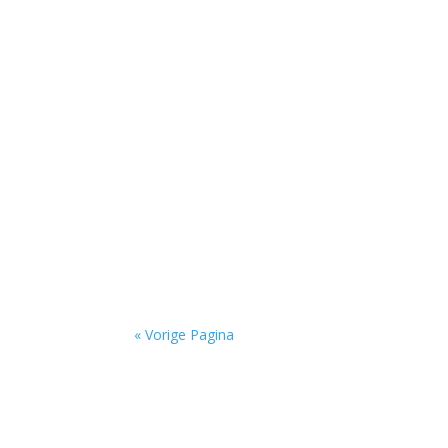
'Standhouden in de mallemolen' door Wim 
'over Pessoa's Faust: een drama in dichtvor
« Vorige Pagina