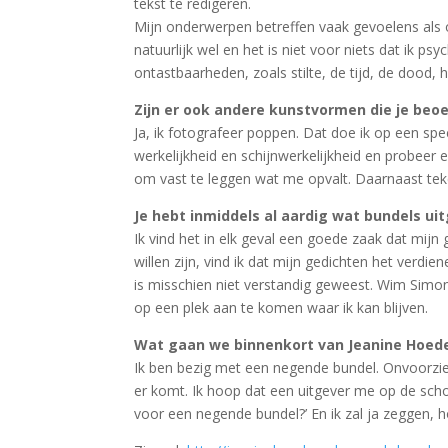
tekst te redigeren.
Mijn onderwerpen betreffen vaak gevoelens als o
natuurlijk wel en het is niet voor niets dat ik ps
ontastbaarheden, zoals stilte, de tijd, de dood, 
Zijn er ook andere kunstvormen die je beo
Ja, ik fotografeer poppen. Dat doe ik op een spe
werkelijkheid en schijnwerkelijkheid en probeer 
om vast te leggen wat me opvalt. Daarnaast teken 
Je hebt inmiddels al aardig wat bundels uit
Ik vind het in elk geval een goede zaak dat mijn
willen zijn, vind ik dat mijn gedichten het verd
is misschien niet verstandig geweest. Wim Simons
op een plek aan te komen waar ik kan blijven.
Wat gaan we binnenkort van Jeanine Hoed
Ik ben bezig met een negende bundel. Onvoorzi
er komt. Ik hoop dat een uitgever me op de schou
voor een negende bundel?’ En ik zal ja zeggen, h