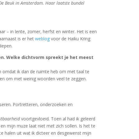
 De Beuk in Amsterdam. Haar laatste bundel
aar – in lente, zomer, herfst en winter. Het is een
arnaast is er het
weblog
voor de Haiku Kring
iepen.
men. Welke dichtvorm spreekt je het meest
orm omdat ik dan de ruimte heb om met taal te
n ben om met weinig woorden veel te zeggen.
lyseren. Portretteren, onderzoeken en
stbaarheid
voortgevloeid. Toen al had ik geleerd
en mijn muze laat niet met zich sollen. Is het te
 te halen uit wat ik dicteer en desgewenst mijn