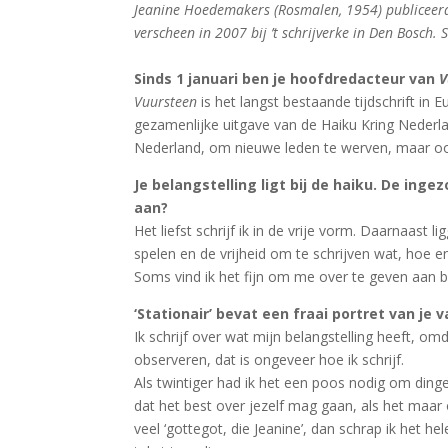
Jeanine Hoedemakers (Rosmalen, 1954) publiceerde
verscheen in 2007 bij ’t schrijverke in Den Bosch.
Sinds 1 januari ben je hoofdredacteur van
V
Vuursteen
is het langst bestaande tijdschrift in E
gezamenlijke uitgave van de Haiku Kring Nederl
Nederland, om nieuwe leden te werven, maar ook
Je belangstelling ligt bij de haiku. De in
aan?
Het liefst schrijf ik in de vrije vorm. Daarnaas
spelen en de vrijheid om te schrijven wat, hoe 
Soms vind ik het fijn om me over te geven aan b
‘Stationair’ bevat een fraai portret van je v
Ik schrijf over wat mijn belangstelling heeft, o
observeren, dat is ongeveer hoe ik schrijf.
Als twintiger had ik het een poos nodig om dinge
dat het best over jezelf mag gaan, als het maar o
veel ‘gottegot, die Jeanine’, dan schrap ik het h