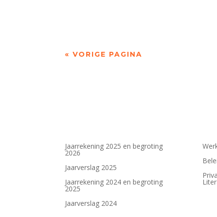
(advertentie) Zaterdag 10 januari / 14.00 uu
« VORIGE PAGINA
Jaarrekening 2025 en begroting
Werk
2026
Bele
Jaarverslag 2025
Priv
Jaarrekening 2024 en begroting
Lite
2025
Jaarverslag 2024