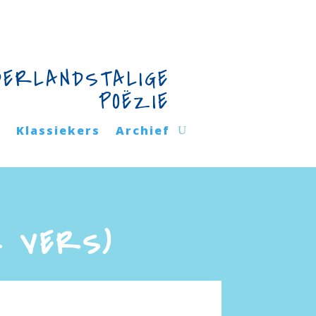
DERLANDSTALIGE
POËZIE
n
Klassiekers
Archief
K VERS)