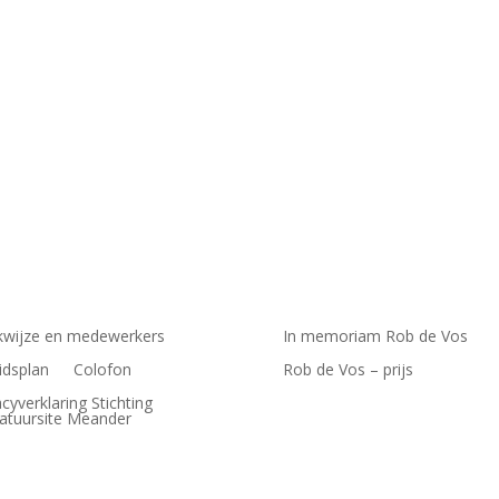
r / de Bibliotheek de Mariënburg (nr. 29) Nijmegen Ontmoet de dichte
wijze en medewerkers
In memoriam Rob de Vos
idsplan
Colofon
Rob de Vos – prijs
acyverklaring Stichting
ratuursite Meander