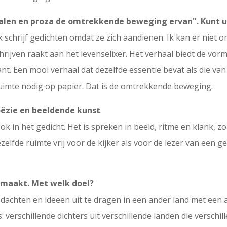
halen en proza de omtrekkende beweging ervan". Kunt u
 Ik schrijf gedichten omdat ze zich aandienen. Ik kan er niet
rijven raakt aan het levenselixer. Het verhaal biedt de vo
ant. Een mooi verhaal dat dezelfde essentie bevat als die va
imte nodig op papier. Dat is de omtrekkende beweging.
ëzie en beeldende kunst
.
ok in het gedicht. Het is spreken in beeld, ritme en klank, zo
ezelfde ruimte vrij voor de kijker als voor de lezer van een 
gemaakt. Met welk doel?
dachten en ideeën uit te dragen in een ander land met een an
: verschillende dichters uit verschillende landen die verschi