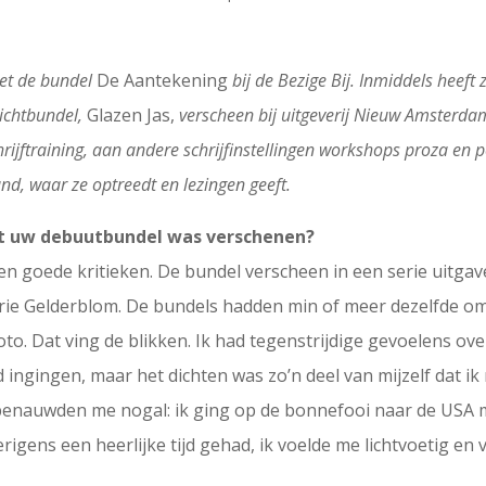
met de bundel
De Aantekening
bij de Bezige Bij. Inmiddels heeft
dichtbundel,
Glazen Jas,
verscheen bij uitgeverij Nieuw Amsterda
chrijftraining, aan andere schrijfinstellingen workshops proza e
land, waar ze optreedt en lezingen geeft.
at uw debuutbundel was verschenen?
en goede kritieken. De bundel verscheen in een serie uitgav
n Arie Gelderblom. De bundels hadden min of meer dezelfde o
o. Dat ving de blikken. Ik had tegenstrijdige gevoelens over 
ngingen, maar het dichten was zo’n deel van mijzelf dat ik 
enauwden me nogal: ik ging op de bonnefooi naar de USA me
igens een heerlijke tijd gehad, ik voelde me lichtvoetig en vr