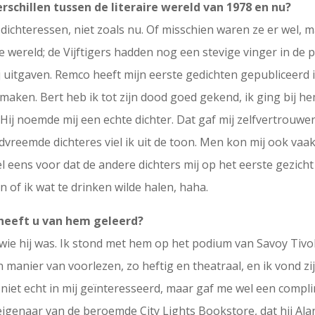
erschillen tussen de literaire wereld van 1978 en nu?
 dichteressen, niet zoals nu. Of misschien waren ze er wel,
eve wereld; de Vijftigers hadden nog een stevige vinger in d
j uitgaven. Remco heeft mijn eerste gedichten gepubliceerd in
aken. Bert heb ik tot zijn dood goed gekend, ik ging bij h
Hij noemde mij een echte dichter. Dat gaf mij zelfvertrouwe
vreemde dichteres viel ik uit de toon. Men kon mij ook vaak n
ens voor dat de andere dichters mij op het eerste gezicht b
 of ik wat te drinken wilde halen, haha.
heeft u van hem geleerd?
 wie hij was. Ik stond met hem op het podium van Savoy Tivoli
jn manier van voorlezen, zo heftig en theatraal, en ik vond 
niet echt in mij geïnteresseerd, maar gaf me wel een compli
 eigenaar van de beroemde City Lights Bookstore, dat hij Al