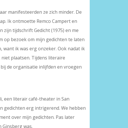
 maar manifesteerden ze zich minder. De
e pap. Ik ontmoette Remco Campert en
 zijn tijdschrift Gedicht (1975) en me
em op bezoek om mijn gedichten te laten
n, want ik was erg onzeker. Ook nadat ik
iet plaatsen. Tijdens literaire
ij de organisatie inlijfden en vroegen
, een literair café-theater in San
zijn gedichten erg intrigerend. We hebben
ment over mijn gedichten. Pas later
an Ginsberg was.