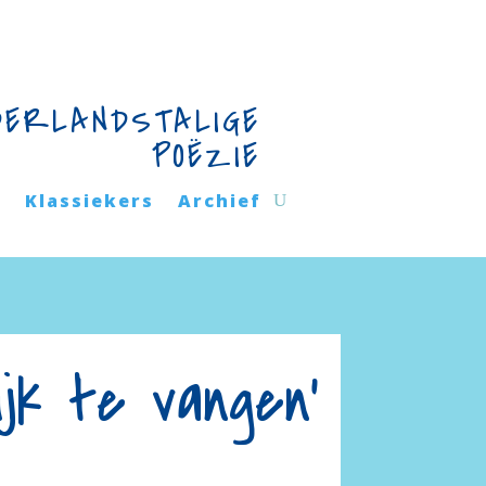
DERLANDSTALIGE
POËZIE
n
Klassiekers
Archief
ijk te vangen'