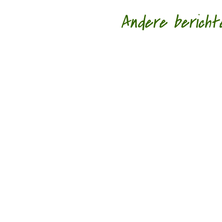
Andere bericht
‘Schrijven is mijn leeflijn zeg ik altijd maa
'Standhouden in de mallemolen' door Wim 