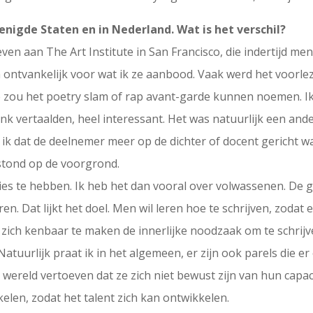
nigde Staten en in Nederland. Wat is het verschil?
 aan The Art Institute in San Francisco, die indertijd mens
ontvankelijk voor wat ik ze aanbood. Vaak werd het voorle
e zou het poetry slam of rap avant-garde kunnen noemen. Ik 
nk vertaalden, heel interessant. Het was natuurlijk een ander
 ik dat de deelnemer meer op de dichter of docent gericht 
 stond op de voorgrond.
ies te hebben. Ik heb het dan vooral over volwassenen. De
ren. Dat lijkt het doel. Men wil leren hoe te schrijven, zodat
m zich kenbaar te maken de innerlijke noodzaak om te schrij
Natuurlijk praat ik in het algemeen, er zijn ook parels die 
 wereld vertoeven dat ze zich niet bewust zijn van hun capac
elen, zodat het talent zich kan ontwikkelen.