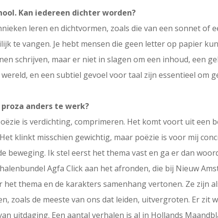
hool. Kan iedereen dichter worden?
hnieken leren en dichtvormen, zoals die van een sonnet of ee
oeilijk te vangen. Je hebt mensen die geen letter op papier k
nnen schrijven, maar er niet in slagen om een inhoud, een g
wereld, en een subtiel gevoel voor taal zijn essentieel om ge
n proza anders te werk?
 Poëzie is verdichting, comprimeren. Het komt voort uit een
Het klinkt misschien gewichtig, maar poëzie is voor mij conc
e beweging. Ik stel eerst het thema vast en ga er dan woo
rhalenbundel Agfa Click aan het afronden, die bij Nieuw Ams
r het thema en de karakters samenhang vertonen. Ze zijn als f
n, zoals de meeste van ons dat leiden, uitvergroten. Er zit
van uitdaging. Een aantal verhalen is al in Hollands Maandb