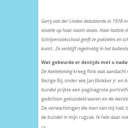
Gerry van der Linden debuteerde in 1978 
novelle op haar naam staan. Haar laatste 
Schrijversvakschool geeft ze poëzieles en s
kunst.. Ze verblijft regelmatig in het buiten
Wat gebeurde er destijds met u nad
De Aantekening
kreeg flink wat aandacht 
Bezige Bij, onder wie Jan Blokker jr. e
bundel prijkte een paginagrote portretfot
gedichten gebundeld waren en de wereld i
De verwachtingen die men van mij had, b
de bundel in mijn rugzak. Ik heb daar over