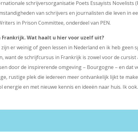
rnationale schrijversorganisatie Poets Essayists Novelists 
standigheden van schrijvers en journalisten die leven in een
 Writers in Prison Committee, onderdeel van PEN.
 Frankrijk. Wat haalt u hier voor uzelf uit?
ijn er weinig of geen lessen in Nederland en ik heb geen 
want de schrijfcursus in Frankrijk is zowel voor de cursist
lsen door de inspirerende omgeving – Bourgogne – en dat vert
e, rustige plek die iedereen meer ontvankelijk lijkt te ma
vol energie en met nieuwe kennis en ideeën naar huis. Ik ook