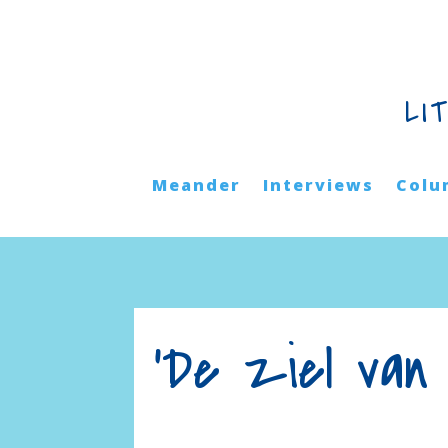
LI
Meander
Interviews
Colu
'De ziel van 