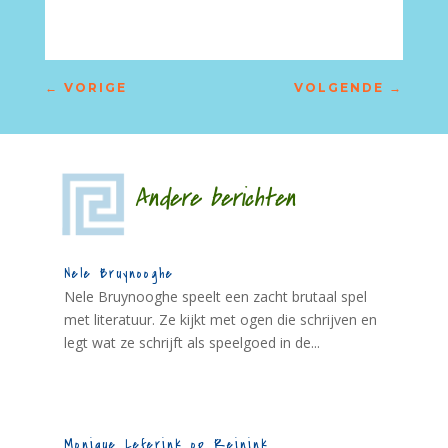
←
VORIGE
VOLGENDE
→
Andere berichten
Nele Bruynooghe
Nele Bruynooghe speelt een zacht brutaal spel
met literatuur. Ze kijkt met ogen die schrijven en
legt wat ze schrijft als speelgoed in de...
Monique Leferink op Reinink