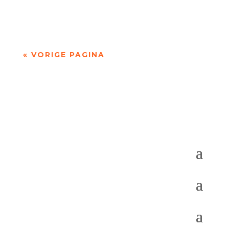
andere over engelen, autisme, dode...
« VORIGE PAGINA