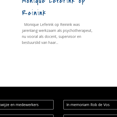
Monique Leferink op
Reinink
Monique Leferink op Reinink was
jarenlang werkzaam als psychotherapeut,
nu vooral als docent, supervisor en
bestuurslid van haar...
wijze en medewerkers
In memoriam Rob de Vos