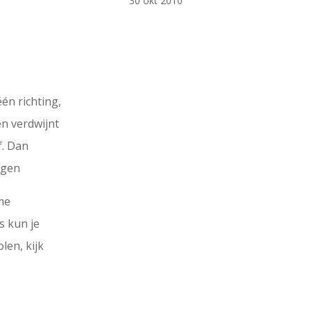
30 okt 2010
én richting,
en verdwijnt
jf. Dan
ogen
rme
s kun je
len, kijk