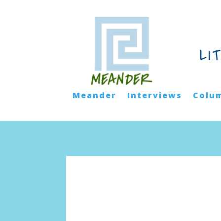
LI
Meander
Interviews
Colu