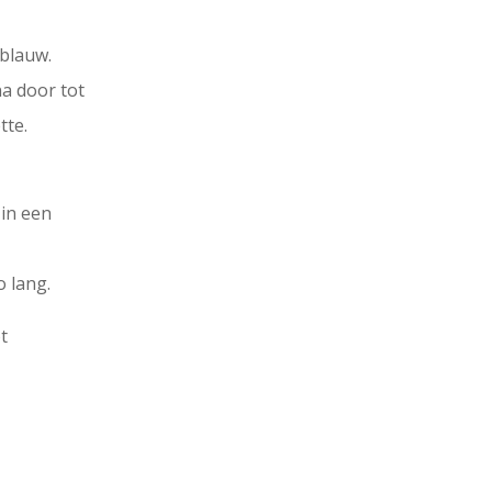
 blauw.
a door tot
tte.
 in een
o lang.
ot