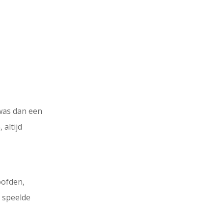
 was dan een
 altijd
oofden,
, speelde