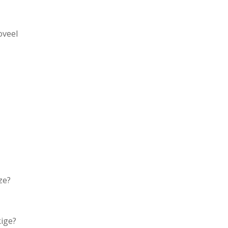
r
oveel
ze?
ige?