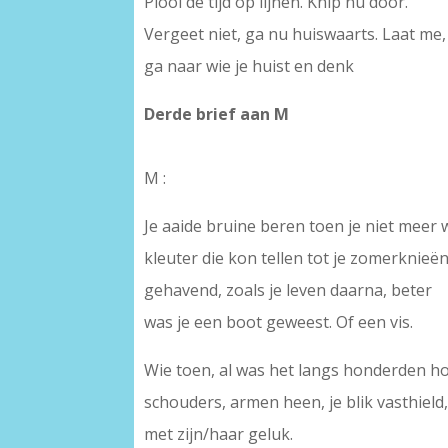
Plooi de tijd op lijnen. Knip nu door.
Vergeet niet, ga nu huiswaarts. Laat me,
ga naar wie je huist en denk
Derde brief aan M
M :
Je aaide bruine beren toen je niet meer
kleuter die kon tellen tot je zomerknieën,
gehavend, zoals je leven daarna, beter
was je een boot geweest. Of een vis.
Wie toen, al was het langs honderden h
schouders, armen heen, je blik vasthield
met zijn/haar geluk.