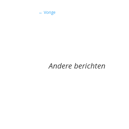
←
Vorige
Andere berichten
Hoe een ziek lichaam zich verhoudt tot een zi