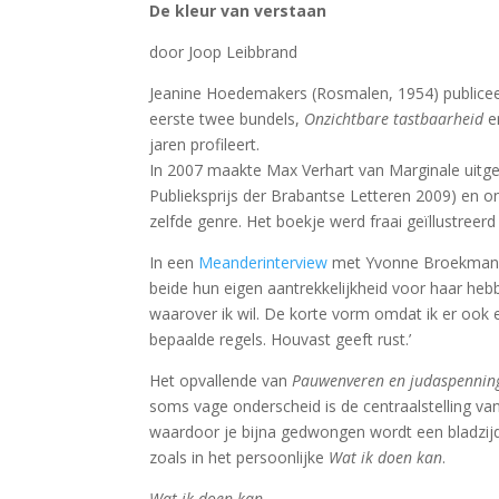
De kleur van verstaan
door Joop Leibbrand
Jeanine Hoedemakers (Rosmalen, 1954) publiceer
eerste twee bundels,
Onzichtbare tastbaarheid
e
jaren profileert.
In 2007 maakte Max Verhart van Marginale uitgev
Publieksprijs der Brabantse Letteren 2009) en o
zelfde genre. Het boekje werd fraai geïllustree
In een
Meanderinterview
met Yvonne Broekmans 
beide hun eigen aantrekkelijkheid voor haar heb
waarover ik wil. De korte vorm omdat ik er ook
bepaalde regels. Houvast geeft rust.’
Het opvallende van
Pauwenveren en judaspennin
soms vage onderscheid is de centraalstelling van
waardoor je bijna gedwongen wordt een bladzijde
zoals in het persoonlijke
Wat ik doen kan
.
Wat ik doen kan