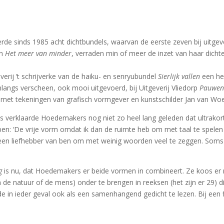
de sinds 1985 acht dichtbundels, waarvan de eerste zeven bij uitgev
n
Het meer van minder
, verraden min of meer de inzet van haar dichte
erij ‘t schrijverke van de haiku- en senryubundel
Sierlijk vallen
een he
nlangs verscheen, ook mooi uitgevoerd, bij Uitgeverij Vliedorp
Pauwen
rd met tekeningen van grafisch vormgever en kunstschilder Jan van Woe
verklaarde Hoedemakers nog niet zo heel lang geleden dat ultrakort
ben: ‘De vrije vorm omdat ik dan de ruimte heb om met taal te spelen 
 een liefhebber van ben om met weinig woorden veel te zeggen. Soms 
g
is nu, dat Hoedemakers er beide vormen in combineert. Ze koos er n
 de natuur of de mens) onder te brengen in reeksen (het zijn er 29) di
 in ieder geval ook als een samenhangend gedicht te lezen. Bij een fl