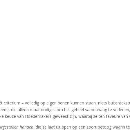
s hét criterium – volledig op eigen benen kunnen staan, niets buitente
weede, die alleen maar nodig is om het geheel samenhang te verlenen, 
jke keuze van Hoedemakers geweest zijn, waarbij ze ten faveure van wat
itgestoken handen
, die ze laat uitlopen op een soort betoog waarin t