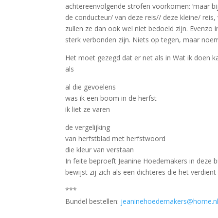
achtereenvolgende strofen voorkomen: ‘maar bij w
de conducteur/ van deze reis// deze kleine/ reis,
zullen ze dan ook wel niet bedoeld zijn. Evenzo 
sterk verbonden zijn. Niets op tegen, maar noem 
Het moet gezegd dat er net als in Wat ik doen ka
als
al die gevoelens
was ik een boom in de herfst
ik liet ze varen
de vergelijking
van herfstblad met herfstwoord
die kleur van verstaan
In feite beproeft Jeanine Hoedemakers in deze b
bewijst zij zich als een dichteres die het verdien
***
Bundel bestellen:
jeaninehoedemakers@home.n