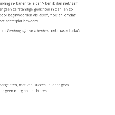
ing in/ banen te leiden// ben ik dan niet/ zelf
er geen zelfstandige gedichten in zien, en zo
oor beginwoorden als ‘alsof’, ‘hoe’ en ‘omdat’
het achterplat beweert!
t
en
Vandaag zijn we vrienden
, met mooie haiku’s
argelaten, met veel succes. In ieder geval
eker geen marginale dichteres.