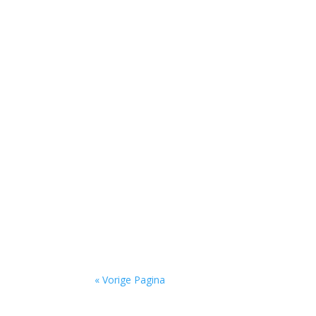
'Er hangt iets heel groots in de lucht' door Bo
Niets is meer dan niets door Marc Bruynseraede
« Vorige Pagina