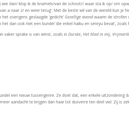
ie dan/ klop ik de kruimels/van de schoot// waar sta ik op/ om opwind
 van a naar z/ en weer terug’. Met de beste wil van de wereld kun je hi
in het overigens geslaagde ‘gedicht’
Gezellige avond
waarin de strofen d
het dan ook niet een bundel ‘die enkel haiku en senryu bevat’, zoals 
n vaker sprake is van winst, zoals in
Durske
,
Het blad in mij
,
Vrijmark
undel een nieuw tussengenre. Ze doet dat, een enkele uitzondering da
t meer aandacht te krijgen dan haar tot dusverre ten deel viel. Zij is z
l