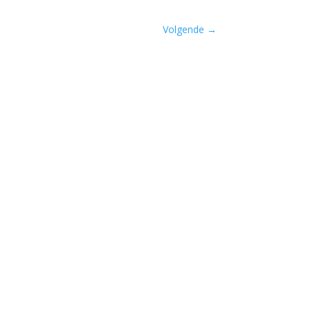
Volgende
→
ijden van Lieke Marsman....