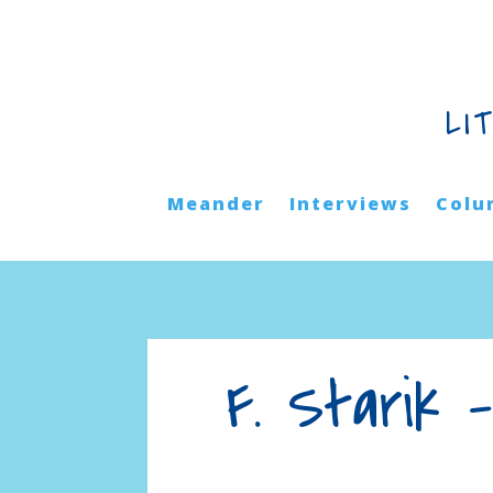
LI
Meander
Interviews
Colu
F. Starik 