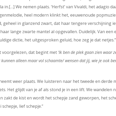
n.[…] We nemen plaats. ‘Herfst’ van Vivaldi, het adagio daaru
tegenmelodie, heel modern klinkt het, eeuwenoude popmuzie
 geheel in glanzend zwart, dat haar tengere verschijning iet
n haar lange zwarte mantel al opgevallen. Duidelijk. Van een
dige dictie, het uitgesproken geluid, hoe zeg je dat netjes.
ft voorgelezen, dat begint met
‘Ik ben de plek gaan zien waar ze
er kunnen alleen maar vol schaamte/ wensen dat jij, wie je ook be
eemt weer plaats. We luisteren naar het tweede en derde muz
ets. Het glijdt van je af als stond je in een lift. We wandelen
n zakt de kist en wordt het schepje zand geworpen, het sche
 schepje, lief schepje.”