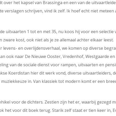
idt over het kapsel van Brassinga en een van de uitvaartleid
cte verslagen schrijven, vind ik zelf. Ik hoef echt niet mete
de uitvaarten 1 tot en met 35, nu koos hij voor een selectie 
zware kost, ook niet als je ze allemaal achter elkaar leest.
r levens- en overlijdensverhaal, we komen op diverse begra
aan ook naar De Nieuwe Ooster, Vredenhof, Westgaarde en 
deling van de sociale dienst voor rampen, uitvaarten en pe
e Koerdistan hier dit werk vond, diverse uitvaartleiders, d
e muziekkeuze in. Van klassiek tot modern komt er een bree
 vehikel voor de dichters. Zestien zijn het er, waarbij geze
ok het voor dit boek terug. Starik zelf staat er tien keer in, 