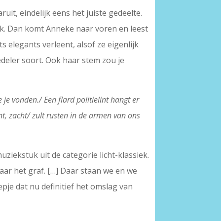
it, eindelijk eens het juiste gedeelte.
k. Dan komt Anneke naar voren en leest
s elegants verleent, alsof ze eigenlijk
 edeler soort. Ook haar stem zou je
”
 je vonden./ Een flard politielint hangt er
nt, zacht/ zult rusten in de armen van ons
iekstuk uit de categorie licht-klassiek.
 naar het graf. […] Daar staan we en we
pje dat nu definitief het omslag van