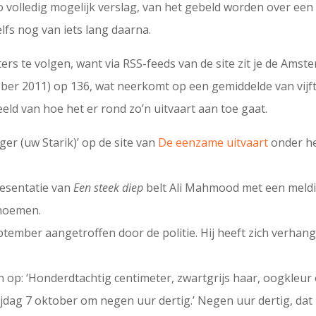
zo volledig mogelijk verslag, van het gebeld worden over een
lfs nog van iets lang daarna.
hters te volgen, want via RSS-feeds van de site zit je de Am
ktober 2011) op 136, wat neerkomt op een gemiddelde van vijf
ld van hoe het er rond zo’n uitvaart aan toe gaat.
er (uw Starik)’ op de site van
De eenzame uitvaart
onder h
presentatie van
Een steek diep
belt Ali Mahmood met een meldi
 noemen.
tember aangetroffen door de politie. Hij heeft zich verha
 op: ‘Honderdtachtig centimeter, zwartgrijs haar, oogkle
ijdag 7 oktober om negen uur dertig.’ Negen uur dertig, da