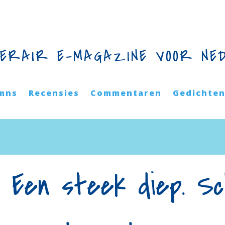
TERAIR E-MAGAZINE VOOR NE
mns
Recensies
Commentaren
Gedichte
– Een steek diep. S