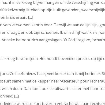
de nacht in de kroeg blijven hangen om de verschijning van da
lfcirkelvormig litteken op zijn buik gevonden, waarschijnlij
ren kruis eraan. […]
 vers verworven kennis voor. Terwijl we aan de lijn zijn, go
en draagt, en ook zijn schoenen. Ik omschrijf wat ik zie, wat 
 Anneke betoont zich aangeslagen. ‘O God,’ zegt ze, ‘ocharme
n de kroeg te vermijden. Het houdt bovendien precies op tij
ons. Ze heeft nieuw haar, veel korter dan ik mij herinner. S
ipbeurt samen met de kapper naar ‘Ascenseur pour l’échafaud
st willen doen. Dan komt ook de uitvaartleidster met haar tr
onheid. […]
verledene werd pas kort tevoren gebracht, we gaan rechtst