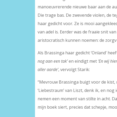
manoeuvrerende nieuwe baar aan de aula i
Die trage bas. De zwevende violen, de 
haar gedicht voor. Ze is mooi aangekleed,
van adel is. Eerder was de fraaie snit va
aristocratisch kunnen noemen: de zorgvul
Als Brassinga haar gedicht ‘Onland’ hee
nog aan een tak’
en eindigt met
‘En wij hi
aller aarde’
, vervolgt Starik:
“Mevrouw Brassinga buigt voor de kist, n
‘Liebestraum’ van Liszt, denk ik, en nog i
nemen een moment van stilte in acht. Da
mijn boek siert, precies dat schepje, mooi