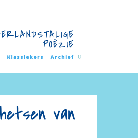
DERLANDSTALIGE
POËZIE
n
Klassiekers
Archief
chetsen van