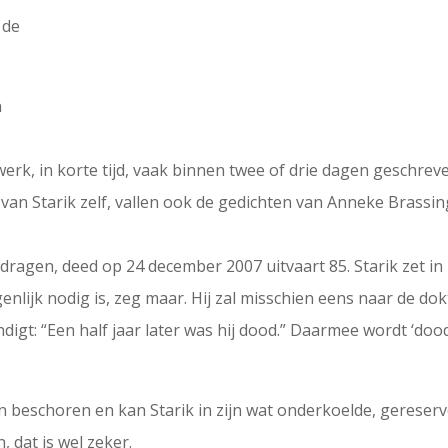
 de
n
kwerk, in korte tijd, vaak binnen twee of drie dagen geschr
ie van Starik zelf, vallen ook de gedichten van Anneke Brassi
ragen, deed op 24 december 2007 uitvaart 85. Starik zet in zij
enlijk nodig is, zeg maar. Hij zal misschien eens naar de dokt
ndigt: “Een half jaar later was hij dood.” Daarmee wordt ‘do
n beschoren en kan Starik in zijn wat onderkoelde, gereserve
, dat is wel zeker.