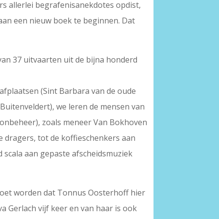
ers allerlei begrafenisanekdotes opdist,
en aan een nieuw boek te beginnen. Dat
van 37 uitvaarten uit de bijna honderd
afplaatsen (Sint Barbara van de oude
Buitenveldert), we leren de mensen van
nsionbeheer), zoals meneer Van Bokhoven
e dragers, tot de koffieschenkers aan
d scala aan gepaste afscheidsmuziek
gd moet worden dat Tonnus Oosterhoff hier
Eva Gerlach vijf keer en van haar is ook