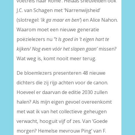
voetreis naar Rome’. Helaas sneuvelden ook
J.C. van Schagen met ‘Narrenwijsheid’
(slotregel:
‘ik ga maar en ben’
) en Alice Nahon.
Waarom moet een nieuwe generatie
poëzielezers nu
”t Is goed in ’t eigen hart te
kijken/ Nog even vóór het slapen gaan’
missen?
Wat weg is, komt nooit meer terug.
De bloemlezers presenteren 48 nieuwe
dichters die zij rijp achten voor de canon.
Hoeveel er daarvan de editie 2030 zullen
halen? Als mijn eigen gevoel overeenkomt
met wat ik van het collectieve geheugen
verwacht, hooguit vijf of zes. Van ‘Goede
morgen? Hemelse mevrouw Ping’ van F.