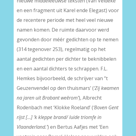
nieuwe middeleeuwse teksten (Van Veldeke
en een fragment uit Karel ende Elegast) voor
de recentere periode met heel veel nieuwe
namen komen. De ruimte daarvoor werd
gevonden door méér gedichten op te nemen
(314 tegenover 253), regelmatig op het
aantal gedichten per dichter te beknibbelen
en een aantal dichters te schrappen. F.L.
Hemkes bijvoorbeeld, de schrijver van ”t
Geuzenvendel op den thuismars’ (
‘Zij kwamen
na jaren uit Brabant weêrom’
), Albrecht
Rodenbach met ‘Klokke Roeland’ (
‘Boven Gent
rijst […] ‘k kleppe brand/ luide triomfe in
Vlaanderland.’
) en Bertus Aafjes met ‘Een