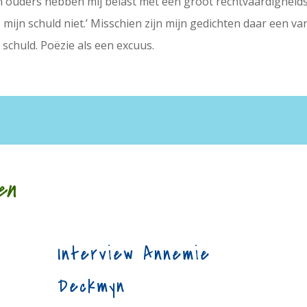
jn ouders hebben mij belast met een groot rechtvaardigheids
is mijn schuld niet.’ Misschien zijn mijn gedichten daar een va
schuld. Poëzie als een excuus.
en
Interview Annemie
Deckmyn