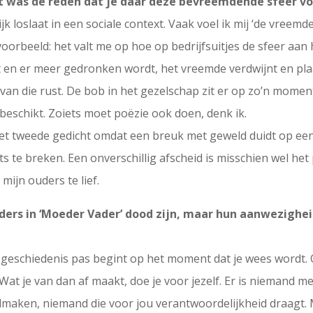
 was de reden dat je daar deze bevreemdende sfeer vo
 loslaat in een sociale context. Vaak voel ik mij ‘de vreemde
voorbeeld: het valt me op hoe op bedrijfsuitjes de sfeer aan 
ert en er meer gedronken wordt, het vreemde verdwijnt en pl
 van die rust. De bob in het gezelschap zit er op zo’n momen
beschikt. Zoiets moet poëzie ook doen, denk ik.
het tweede gedicht omdat een breuk met geweld duidt op een
te breken. Een onverschillig afscheid is misschien wel het p
mijn ouders te lief.
ders in ‘Moeder Vader’ dood zijn, maar hun aanwezigheid 
e geschiedenis pas begint op het moment dat je wees wordt.
 Wat je van dan af maakt, doe je voor jezelf. Er is niemand m
maken, niemand die voor jou verantwoordelijkheid draagt. 