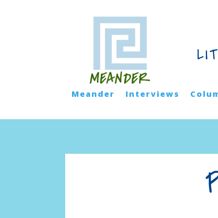
LI
Meander
Interviews
Colu
P