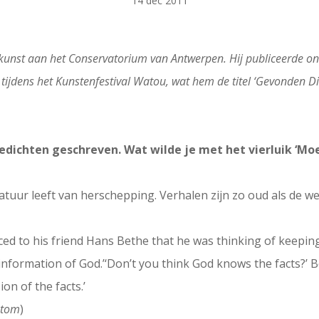
14 dec 2011
unst aan het Conservatorium van Antwerpen. Hij publiceerde o
 tijdens het Kunstenfestival Watou, wat hem de titel ‘Gevonden D
gedichten geschreven. Wat wilde je met het vierluik ‘Mo
atuur leeft van herschepping. Verhalen zijn zo oud als de were
d to his friend Hans Bethe that he was thinking of keeping a 
information of God.’‘Don’t you think God knows the facts?’ Be
on of the facts.’
atom
)