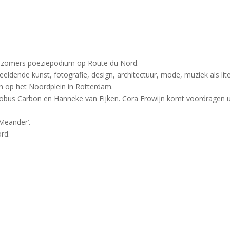
k) zomers poëziepodium op Route du Nord.
eeldende kunst, fotografie, design, architectuur, mode, muziek als 
n op het Noordplein in Rotterdam.
obus Carbon en Hanneke van Eijken. Cora Frowijn komt voordragen ui
Meander’.
rd.