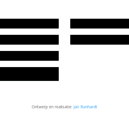
wijze en medewerkers
In memoriam Rob de Vos
idsplan
Rob de Vos – prijs
fon
acyverklaring Stichting
ratuursite Meander
Ontwerp en realisatie:
Jan Runhardt