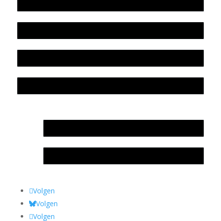
Werkwijze en medewerkers
Beleidsplan
Colofon
Privacyverklaring Stichting Literatuursite Meander
In memoriam Rob de Vos
Rob de Vos – prijs
Volgen
Volgen
Volgen