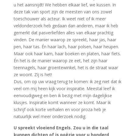
u het aansnijdt! We hebben elkaar lief, we kussen. In
deze tak van sport zijn de meesten van ons zowel
toeschouwer als acteur. Ik weet niet of ik meer
veldonderzoek heb gedaan dan anderen, maar ik heb
gemerkt dat pasverliefden alles van elkaar prachtig
vinden. De manier waarop ze spreekt, haar jas, haar
pen, haar tas. Én haar lach, haar polsen, haar heupen.
Maar ook haar kam, haar boeken en platen, haar fiets.
Én het is de manier waarop ze eet, het zijn haar
teennagels, haar groentewinkel, het is de straat waar
ze woont. Zíj is het!
Dus, om op uw vraag terug te komen: ik zeg niet dat ik
veel om mij heen kijk voor inspiratie. Meestal leef ik
eenvoudigweg en ben ik bezig met mijn dagelijkse
klusjes. Inspiratie komt wanneer ze komt. Maar ik
schrijf ook korte verhalen en voor proza heb je
natuurlijk wel meer onderzoek nodig.
U spreekt vloeiend Engels. Zou u in die taal
kunnen dichten of is poëzie voor u honderd