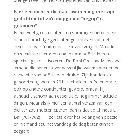
brengen over de diepste mysteries van ons bestaan.
Is er een dichter die naar uw mening met zijn
gedichten tot zo’n diepgaand “begrip” is
gekomen?
Er zijn veel grote dichters, en sommigen hebben een
handvol prachtige gedichten geschreven vol met
inzichten over fundamentele levensvragen. Maar in
onze cultuur is er een tendens om poëzie in een
speciaal getto te isoleren. De Pool Czeslaw Milosz was
iemand die serieus over wezenlijke zaken sprak en de
relevantie van poëzie benadrukte. Zijn honderdste
geboortedag werd in 2011 niet alleen in Polen maar
ook op andere continenten gevierd, omdat hij
aandacht schonk aan essentiële, nog immer actuele
dingen. Maar als ik hier een aantal verzen van een
dichter zou moeten citeren, dan is dat de Chinees Li
Bai (701-762). Hij zei iets over het belang van poëzie
en niemand zou het vandaag de dag beter kunnen
zeggen: