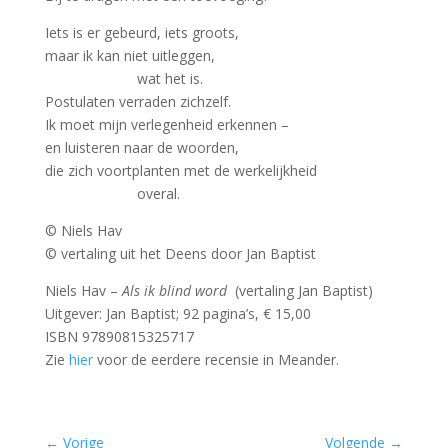
Iets is er gebeurd, iets groots,
maar ik kan niet uitleggen,
wat het is.
Postulaten verraden zichzelf.
Ik moet mijn verlegenheid erkennen –
en luisteren naar de woorden,
die zich voortplanten met de werkelijkheid
overal.
© Niels Hav
© vertaling uit het Deens door Jan Baptist
Niels Hav –
Als ik blind word
(vertaling Jan Baptist)
Uitgever: Jan Baptist; 92 pagina’s, € 15,00
ISBN 97890815325717
Zie
hier
voor de eerdere recensie in Meander.
←
Vorige
Volgende
→