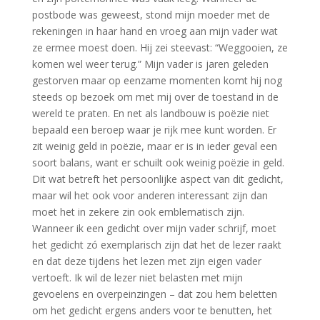
postbode was geweest, stond mijn moeder met de
rekeningen in haar hand en vroeg aan mijn vader wat
ze ermee moest doen. Hij zei steevast: “Weggooien, ze
komen wel weer terug.” Mijn vader is jaren geleden
gestorven maar op eenzame momenten komt hij nog
steeds op bezoek om met mij over de toestand in de
wereld te praten. En net als landbouw is poëzie niet
bepaald een beroep waar je rijk mee kunt worden. Er
zit weinig geld in poëzie, maar er is in ieder geval een
soort balans, want er schuilt ook weinig poëzie in geld.
Dit wat betreft het persoonlijke aspect van dit gedicht,
maar wil het ook voor anderen interessant zijn dan
moet het in zekere zin ook emblematisch zijn.
Wanneer ik een gedicht over mijn vader schrijf, moet
het gedicht zó exemplarisch zijn dat het de lezer raakt
en dat deze tijdens het lezen met zijn eigen vader
vertoeft. Ik wil de lezer niet belasten met mijn
gevoelens en overpeinzingen – dat zou hem beletten
om het gedicht ergens anders voor te benutten, het