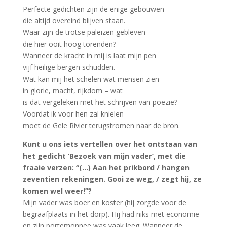
Perfecte gedichten zijn de enige gebouwen
die altijd overeind blijven staan.
Waar zijn de trotse paleizen gebleven
die hier ooit hoog torenden?
Wanneer de kracht in mij is laat mijn pen
vijf heilige bergen schudden.
Wat kan mij het schelen wat mensen zien
in glorie, macht, rijkdom – wat
is dat vergeleken met het schrijven van poëzie?
Voordat ik voor hen zal knielen
moet de Gele Rivier terugstromen naar de bron.
Kunt u ons iets vertellen over het ontstaan van
het gedicht ‘Bezoek van mijn vader’, met die
fraaie verzen: “(…) Aan het prikbord / hangen
zeventien rekeningen. Gooi ze weg, / zegt hij, ze
komen wel weer!”?
Mijn vader was boer en koster (hij zorgde voor de
begraafplaats in het dorp). Hij had niks met economie
en zijn portemonnee was vaak leeg. Wanneer de