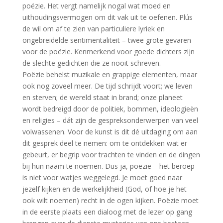
poëzie. Het vergt namelijk nogal wat moed en
uithoudingsvermogen om dit vak uit te oefenen. Plús
de wil om af te zien van particuliere lyriek en
ongebreidelde sentimentaliteit – twee grote gevaren
voor de poëzie. Kenmerkend voor goede dichters zijn
de slechte gedichten die ze nooit schreven.
Poëzie behelst muzikale en grappige elementen, maar
ook nog zoveel meer. De tijd schrijdt voort; we leven
en sterven; de wereld staat in brand; onze planeet
wordt bedreigd door de politiek, bommen, ideologieën
en religies – dát zijn de gespreksonderwerpen van veel
volwassenen. Voor de kunst is dit dé uitdaging om aan
dit gesprek deel te nemen: om te ontdekken wat er
gebeurt, er begrip voor trachten te vinden en de dingen
bij hun naam te noemen. Dus ja, poëzie – het beroep –
is niet voor watjes weggelegd. Je moet goed naar
jezelf kijken en de werkelijkheid (God, of hoe je het
ook wilt noemen) recht in de ogen kijken. Poëzie moet
in de eerste plaats een dialoog met de lezer op gang