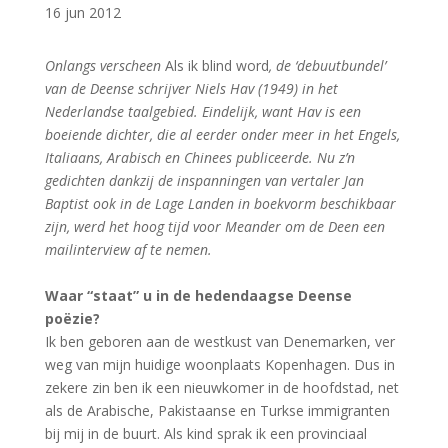
16 jun 2012
Onlangs verscheen
Als ik blind word
, de ‘debuutbundel’
van de Deense schrijver Niels Hav (1949) in het
Nederlandse taalgebied. Eindelijk, want Hav is een
boeiende dichter, die al eerder onder meer in het Engels,
Italiaans, Arabisch en Chinees publiceerde. Nu z’n
gedichten dankzij de inspanningen van vertaler Jan
Baptist ook in de Lage Landen in boekvorm beschikbaar
zijn, werd het hoog tijd voor Meander om de Deen een
mailinterview af te nemen.
Waar “staat” u in de hedendaagse Deense
poëzie?
Ik ben geboren aan de westkust van Denemarken, ver
weg van mijn huidige woonplaats Kopenhagen. Dus in
zekere zin ben ik een nieuwkomer in de hoofdstad, net
als de Arabische, Pakistaanse en Turkse immigranten
bij mij in de buurt. Als kind sprak ik een provinciaal