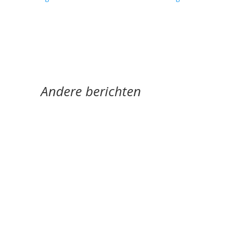
Andere berichten
‘Schrijven is mijn leeflijn zeg ik altijd maar.’ door
Alja Spaan Jacobus Bos (1943) debuteerde in
1969 met de verhalenbundel...
'Standhouden in de mallemolen' door Wim