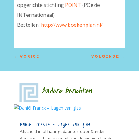
opgerichte stichting
POINT
(POëzie
INTernationaal).
Bestellen:
http://www.boekenplan.nl/
←
VORIGE
VOLGENDE
→
Andere berichten
Daniël Franck – Lagen van glas
Afscheid in al haar gedaantes door Sander
Ausems - - Lagen van glas is de nieuwe bundel