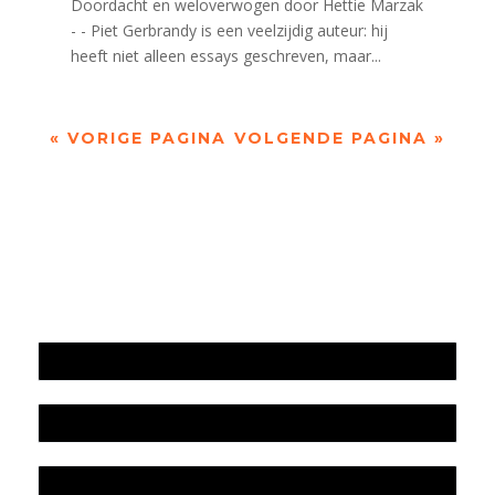
Doordacht en weloverwogen door Hettie Marzak
- - Piet Gerbrandy is een veelzijdig auteur: hij
heeft niet alleen essays geschreven, maar...
« VORIGE PAGINA
VOLGENDE PAGINA »
Jaarrekening 2025 en begroting 2026
Jaarverslag 2025
Jaarrekening 2024 en begroting 2025