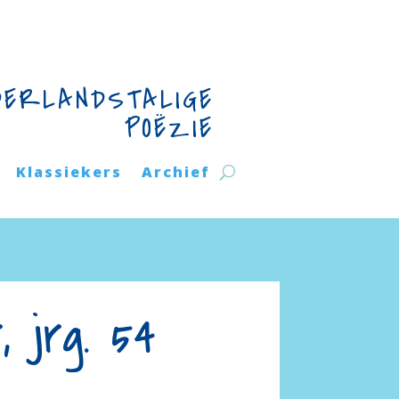
DERLANDSTALIGE
POËZIE
Klassiekers
Archief
, jrg. 54