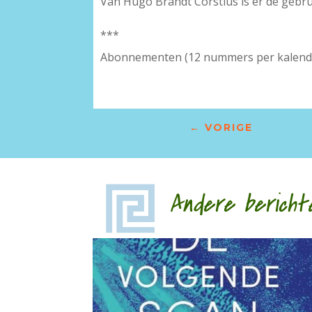
Van Hugo Brandt Corstius is er de gebrui
***
Abonnementen (12 nummers per kalender
←
VORIGE
Andere bericht