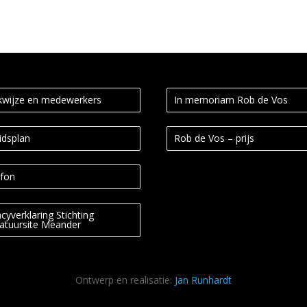
wijze en medewerkers
In memoriam Rob de Vos
idsplan
Rob de Vos – prijs
fon
acyverklaring Stichting
ratuursite Meander
Ontwerp en realisatie:
Jan Runhardt