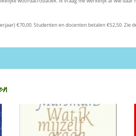
kelijke woordacrobatiek. Ik vraag me werkelijk af wie daar n
jaar) €70,00. Studenten en docenten betalen €52,50. Zie 
en