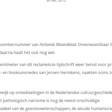
30 dec 2012
 decembernummer van
Hollands Maandblad
. Onverwoestbaar bl
daarna haalt het ook nog wel.
centimeter van dit reclameloze tijdschrift weer benut voor pro
hout- en linoleumsnedes van Jeroen Hermkens, naakten soms 
meljé op ontwikkelingen in de Nederlandse cultuurgeschiede
et pathologisch narcisme is nog de meest onschuldige.
 nadeel van de geesteswetenschappen, de aloude humaniora,