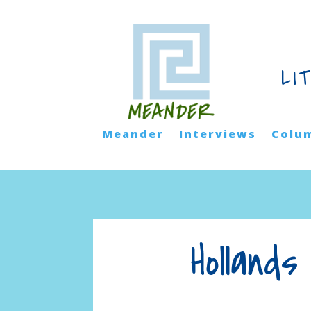
LI
Meander
Interviews
Colu
Hollands