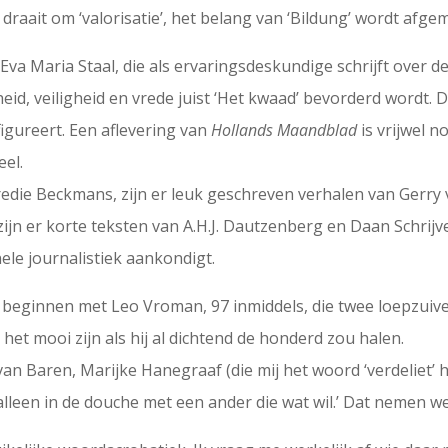
les draait om ‘valorisatie’, het belang van ‘Bildung’ wordt a
va Maria Staal, die als ervaringsdeskundige schrijft over d
eid, veiligheid en vrede juist ‘Het kwaad’ bevorderd wordt. 
igureert. Een aflevering van
Hollands Maandblad
is vrijwel n
el.
Fredie Beckmans, zijn er leuk geschreven verhalen van Gerry 
jn er korte teksten van A.H.J. Dautzenberg en Daan Schrijver
nele journalistiek aankondigt.
 beginnen met Leo Vroman, 97 inmiddels, die twee loepzuive
 het mooi zijn als hij al dichtend de honderd zou halen.
van Baren, Marijke Hanegraaf (die mij het woord ‘verdeliet’
 alleen in de douche met een ander die wat wil.’ Dat nemen we