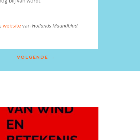
og blij van wordt.
de
website
van
Hollands Maandbla
d
.
VOLGENDE
→