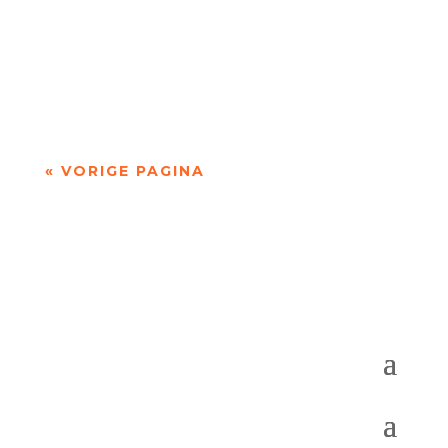
'over Pessoa's Faust: een drama in dichtvorm'
door Sander de Vaan Fernando Pessoa (1888–
1935) geldt als een van de grootste...
« VORIGE PAGINA