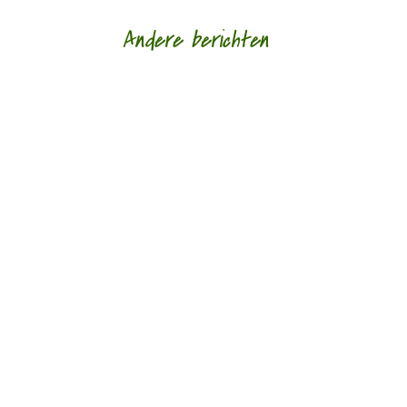
Andere berichten
‘Schrijven is mijn leeflijn zeg ik altijd maar.’ door
Alja Spaan Jacobus Bos (1943) debuteerde in
1969 met de verhalenbundel...
'Standhouden in de mallemolen' door Wim
Vandeleene foto © Damon De Backer Over
moederschap, woorden die verzorgen en...