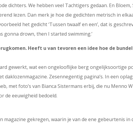
ode dichters. We hebben veel Tachtigers gedaan. En Bloem,
erend lezen. Dan merk je hoe die gedichten metrisch in elkaa
. Bijvoorbeeld het gedicht ‘Tussen twaalf en een’, dat is gesc
was gonna drown, then I started swimming.’
erugkomen. Heeft u van tevoren een idee hoe de bundel
ihard gewerkt, wat een ongelooflijke berg ongelijksoortige p
 het daklozenmagazine. Zesennegentig pagina’s. In een opla
b, met foto’s van Bianca Sistermans erbij, die nu Menno Wi
oor de eeuwigheid bedoeld.
n magazine gekregen, waarin je van de ene gebeurtenis in d