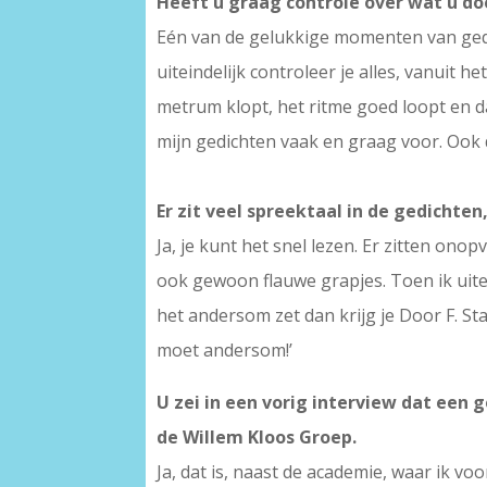
Heeft u graag controle over wat u do
Eén van de gelukkige momenten van gedich
uiteindelijk controleer je alles, vanuit h
metrum klopt, het ritme goed loopt en da
mijn gedichten vaak en graag voor. Ook 
Er zit veel spreektaal in de gedichten
Ja, je kunt het snel lezen. Er zitten onop
ook gewoon flauwe grapjes. Toen ik uitei
het andersom zet dan krijg je Door F. Sta
moet andersom!’
U zei in een vorig interview dat een g
de Willem Kloos Groep.
Ja, dat is, naast de academie, waar ik vo