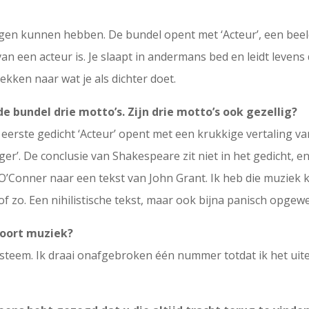
en kunnen hebben. De bundel opent met ‘Acteur’, een beeld d
an een acteur is. Je slaapt in andermans bed en leidt levens d
rekken naar wat je als dichter doet.
e bundel drie motto’s. Zijn drie motto’s ook gezellig?
 eerste gedicht ‘Acteur’ opent met een krukkige vertaling 
eiger’. De conclusie van Shakespeare zit niet in het gedicht, 
’Conner naar een tekst van John Grant. Ik heb die muziek kr
f zo. Een nihilistische tekst, maar ook bijna panisch opgewe
soort muziek?
systeem. Ik draai onafgebroken één nummer totdat ik het uite