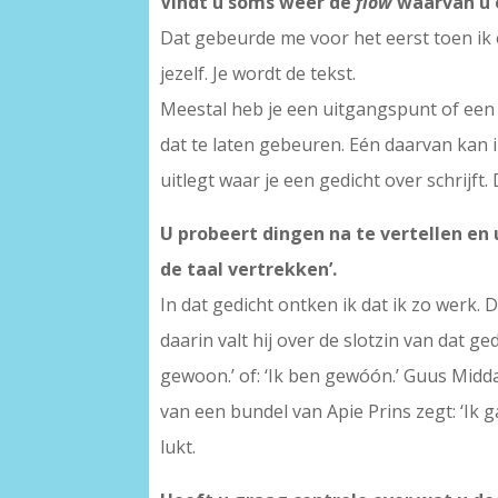
Vindt u soms weer de
flow
waarvan u e
Dat gebeurde me voor het eerst toen ik e
jezelf. Je wordt de tekst.
Meestal heb je een uitgangspunt of een
dat te laten gebeuren. Eén daarvan kan ik
uitlegt waar je een gedicht over schrijft.
U probeert dingen na te vertellen en u
de taal vertrekken’.
In dat gedicht ontken ik dat ik zo werk.
daarin valt hij over de slotzin van dat ge
gewoon.’ of: ‘Ik ben gewóón.’ Guus Middag
van een bundel van Apie Prins zegt: ‘Ik g
lukt.