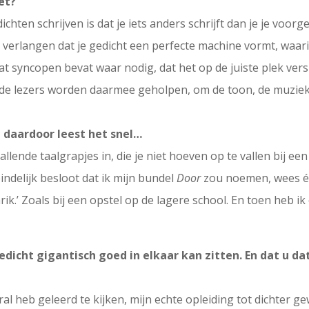
et?
ten schrijven is dat je iets anders schrijft dan je je voor
et verlangen dat je gedicht een perfecte machine vormt, waarin
t syncopen bevat waar nodig, dat het op de juiste plek vers
de lezers worden daarmee geholpen, om de toon, de muziek 
, daardoor leest het snel…
vallende taalgrapjes in, die je niet hoeven op te vallen bij e
ndelijk besloot dat ik mijn bundel
Door
zou noemen, wees éé
rik.’ Zoals bij een opstel op de lagere school. En toen heb i
edicht gigantisch goed in elkaar kan zitten. En dat u da
oral heb geleerd te kijken, mijn echte opleiding tot dichter g