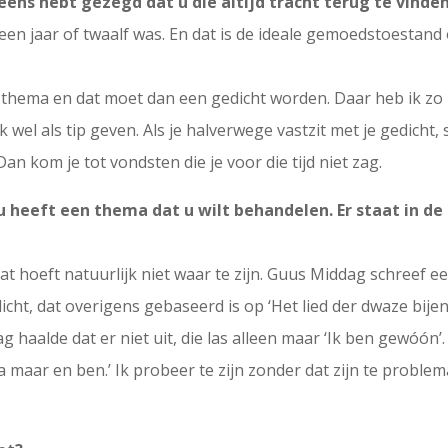
ens hebt gezegd dat u die altijd tracht terug te vinde
en jaar of twaalf was. En dat is de ideale gemoedstoestand 
 thema en dat moet dan een gedicht worden. Daar heb ik zo
 wel als tip geven. Als je halverwege vastzit met je gedicht, 
 Dan kom je tot vondsten die je voor die tijd niet zag.
 heeft een thema dat u wilt behandelen. Er staat in de b
 Dat hoeft natuurlijk niet waar te zijn. Guus Middag schreef 
dicht, dat overigens gebaseerd is op ‘Het lied der dwaze bijen’ 
 haalde dat er niet uit, die las alleen maar ‘Ik ben gewóón’.
a maar en ben.’ Ik probeer te zijn zonder dat zijn te problem