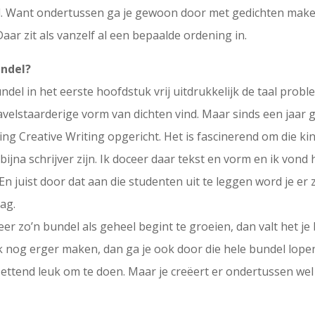
el. Want ondertussen ga je gewoon door met gedichten maken 
Daar zit als vanzelf al een bepaalde ordening in.
undel?
bundel in het eerste hoofdstuk vrij uitdrukkelijk de taal prob
velstaarderige vorm van dichten vind. Maar sinds een jaar g
ing Creative Writing opgericht. Het is fascinerend om die ki
l bijna schrijver zijn. Ik doceer daar tekst en vorm en ik vond
 En juist door dat aan die studenten uit te leggen word je e
ag.
r zo’n bundel als geheel begint te groeien, dan valt het je 
jk nog erger maken, dan ga je ook door die hele bundel lope
zettend leuk om te doen. Maar je creëert er ondertussen wel