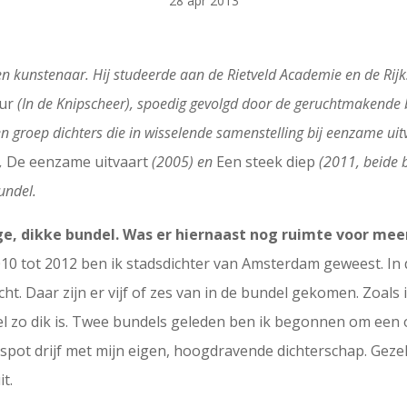
28 apr 2013
er en kunstenaar. Hij studeerde aan de Rietveld Academie en de Ri
ur
(In de Knipscheer), spoedig gevolgd door de geruchtmakende
groep dichters die in wisselende samenstelling bij eenzame uitv
n,
De eenzame uitvaart
(2005) en
Een steek diep
(2011, beide 
undel.
ge, dikke bundel. Was er hiernaast nog ruimte voor mee
10 tot 2012 ben ik stadsdichter van Amsterdam geweest. In 
ht. Daar zijn er vijf of zes van in de bundel gekomen. Zoals 
el zo dik is. Twee bundels geleden ben ik begonnen om een
 spot drijf met mijn eigen, hoogdravende dichterschap. Gezell
t.