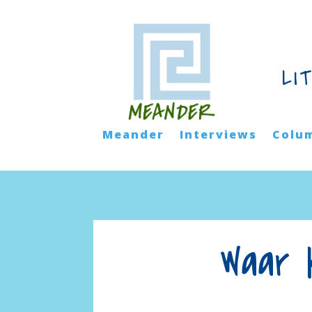
LI
Meander
Interviews
Colu
Waar 