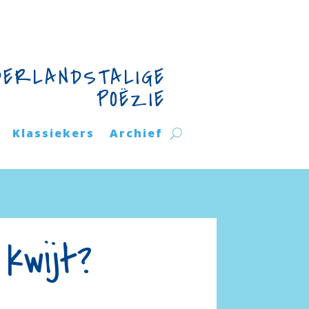
DERLANDSTALIGE
POËZIE
Klassiekers
Archief
kwijt?