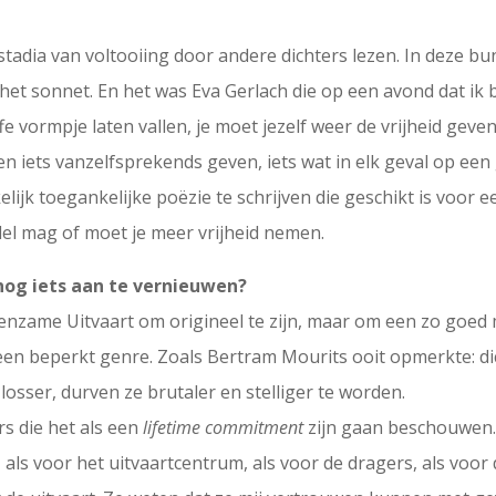
se stadia van voltooiing door andere dichters lezen. In deze b
het sonnet. En het was Eva Gerlach die op een avond dat ik 
fe vormpje laten vallen, je moet jezelf weer de vrijheid geven
n iets vanzelfsprekends geven, iets wat in elk geval op een g
jk toegankelijke poëzie te schrijven die geschikt is voor e
el mag of moet je meer vrijheid nemen.
nog iets aan te vernieuwen?
e Eenzame Uitvaart om origineel te zijn, maar om een zo goed 
 een beperkt genre. Zoals Bertram Mourits ooit opmerkte: di
losser, durven ze brutaler en stelliger te worden.
rs die het als een
lifetime commitment
zijn gaan beschouwen. 
t, als voor het uitvaartcentrum, als voor de dragers, als voo