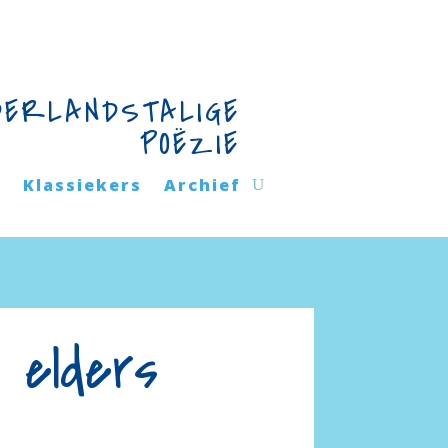
DERLANDSTALIGE
POËZIE
n
Klassiekers
Archief
 elders