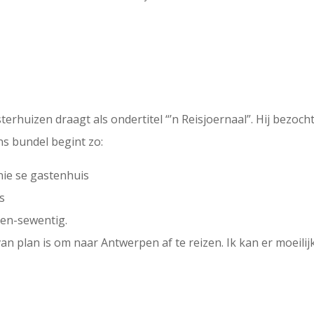
terhuizen draagt als ondertitel “’n Reisjoernaal”. Hij bezo
ns bundel begint zo:
nie se gastenhuis
s
-en-sewentig.
van plan is om naar Antwerpen af te reizen. Ik kan er moeilij