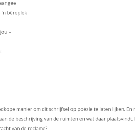
 aangee
 ’n bêreplek
jou –
:
oedkope manier om dit schrijfsel op poëzie te laten lijken. E
 aan de beschrijving van de ruimten en wat daar plaatsvindt
kracht van de reclame?