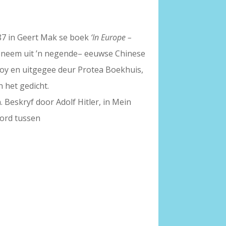
p.87 in Geert Mak se boek
‘In Europe –
rgeneem uit ’n negende– eeuwse Chinese
ooy en uitgegee deur Protea Boekhuis,
 het gedicht.
 Beskryf door Adolf Hitler, in Mein
oord tussen