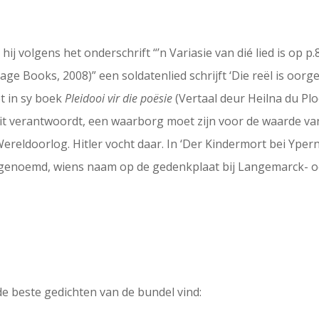
ij volgens het onderschrift “’n Variasie van dié lied is op 
age Books, 2008)” een soldatenlied schrijft ‘Die reël is oo
t in sy boek
Pleidooi vir die poësie
(Vertaal deur Heilna du Pl
 dit verantwoordt, een waarborg moet zijn voor de waarde van
reldoorlog. Hitler vocht daar. In ‘Der Kindermort bei Ypern.
’ genoemd, wiens naam op de gedenkplaat bij Langemarck- 
n de beste gedichten van de bundel vind: