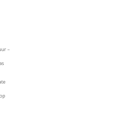
uur –
as
ate
kop