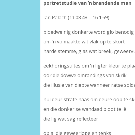
portretstudie van ’n brandende man
Jan Palach (11.08.48 – 16.1.69)
bloedweinig donkerte word glo benodig
om ’n volmaakte wit vlak op te skort:
harde stemme, glas wat breek, geweerv
eekhoringstiltes om ’n ligter kleur te pla
oor die dowwe omrandings van skrik:
die illusie van diepte wanneer ratse sold
hul deur strate haas om deure oop te s
en die donker se wandaad bloot te lê
die lig wat sag reflecteer
op al die geweerlope en tenks