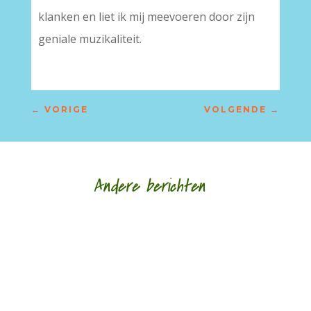
klanken en liet ik mij meevoeren door zijn
geniale muzikaliteit.
←
VORIGE
VOLGENDE
→
Andere berichten
‘Schrijven is mijn leeflijn zeg ik altijd maar.’ door
Alja Spaan Jacobus Bos (1943) debuteerde in
1969 met de verhalenbundel...