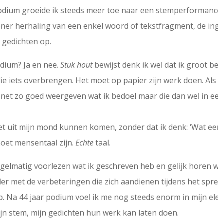
podium groeide ik steeds meer toe naar een stemperforman
er herhaling van een enkel woord of tekstfragment, de ing
 gedichten op.
dium? Ja en nee.
Stuk hout
bewijst denk ik wel dat ik groot b
ie iets overbrengen. Het moet op papier zijn werk doen. Als 
 net zo goed weergeven wat ik bedoel maar die dan wel in ee
t uit mijn mond kunnen komen, zonder dat ik denk: ‘Wat een 
moet mensentaal zijn.
Echte
taal.
regelmatig voorlezen wat ik geschreven heb en gelijk horen 
rder met de verbeteringen die zich aandienen tijdens het spr
op. Na 44 jaar podium voel ik me nog steeds enorm in mijn el
ijn stem, mijn gedichten hun werk kan laten doen.