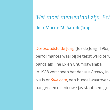
‘Het moet mensentaal zijn. Ech
door Martin M. Aart de Jong
Dorpsoudste de Jong
(Jos de Jong, 1963
performances waarbij de tekst werd ter
bands als The Ex en Chumbawamba.
In 1988 verscheen het debuut
Bundel
, i
Nu is er
Stuk hout
, een bundel waarover A
hangen, en die nieuwe jas staat hem goed