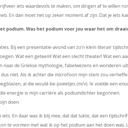
rijfveer iets waardevols te maken, om dingen af te willen ro
b. En dan moet het op zeker moment af zijn. Dat je iets ka
et podium. Was het podium voor jou waar het om draaid
ties. Bij een presentatie-avond van zo’n klein literair tijdsc
oegen. Wat een geteem! Wat een slecht theater! Wat een aa
n naar de Griekse mythologie, fabelwezens en wonderen uit 
dus niet. Als ik achter die microfoon mijn stem zou verheff
egblazen, al die would-be-poëetjes (m/v). Ik voelde een en
 die energie is mijn carrière als podiumdichter begonnen.
pijn doen.
ts. En daar was ik blij mee, dat dat lukte, dat een tijdschrif
egon te vormen met wat ik op het podium aan het doen was