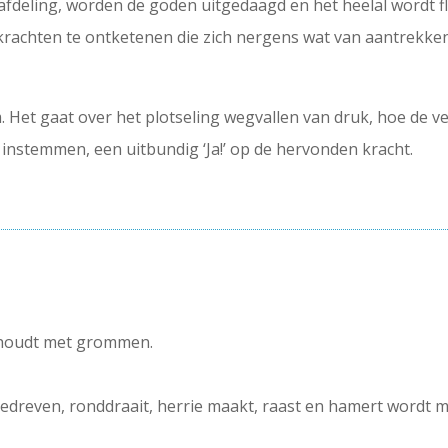
e afdeling, worden de goden uitgedaagd en het heelal wordt f
er krachten te ontketenen die zich nergens wat van aantrekk
. Het gaat over het plotseling wegvallen van druk, hoe de v
nstemmen, een uitbundig ‘Ja!’ op de hervonden kracht.
ophoudt met grommen.
edreven, ronddraait, herrie maakt, raast en hamert wordt 