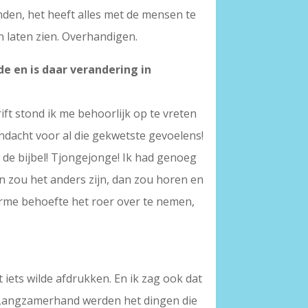
nden, het heeft alles met de mensen te
n laten zien. Overhandigen.
e en is daar verandering in
hrift stond ik me behoorlijk op te vreten
ndacht voor al die gekwetste gevoelens!
de bijbel! Tjongejonge! Ik had genoeg
en zou het anders zijn, dan zou horen en
orme behoefte het roer over te nemen,
t iets wilde afdrukken. En ik zag ook dat
. Langzamerhand werden het dingen die