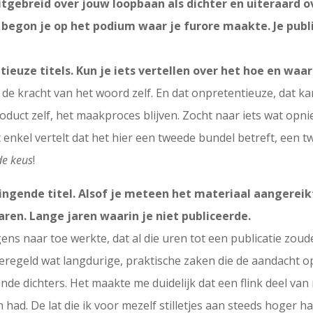
itgebreid over jouw loopbaan als dichter en uiteraard ov
 begon je op het podium waar je furore maakte. Je pub
tieuze titels. Kun je iets vertellen over het hoe en waa
e kracht van het woord zelf. En dat onpretentieuze, dat kan
product zelf, het maakproces blijven. Zocht naar iets wat opn
at enkel vertelt dat het hier een tweede bundel betreft, een t
e keus
!
ringende titel. Alsof je meteen het materiaal aangereikt
aren. Lange jaren waarin je niet publiceerde.
rgens naar toe werkte, dat al die uren tot een publicatie zoud
eregeld wat langdurige, praktische zaken die de aandacht o
e dichters. Het maakte me duidelijk dat een flink deel van 
had. De lat die ik voor mezelf stilletjes aan steeds hoger 