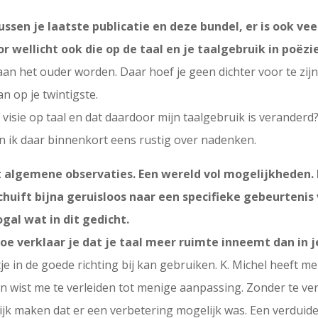
 tussen je laatste publicatie en deze bundel, er is ook vee
or wellicht ook die op de taal en je taalgebruik in poëzi
t aan het ouder worden. Daar hoef je geen dichter voor te zi
an op je twintigste.
jn visie op taal en dat daardoor mijn taalgebruik is veranderd
n ik daar binnenkort eens rustig over nadenken.
 algemene observaties. Een wereld vol mogelijkheden.
chuift bijna geruisloos naar een specifieke gebeurtenis
gal wat in dit gedicht.
Hoe verklaar je dat je taal meer ruimte inneemt dan in
je in de goede richting bij kan gebruiken. K. Michel heeft m
 En wist me te verleiden tot menige aanpassing. Zonder te ve
ijk maken dat er een verbetering mogelijk was. Een verduidel