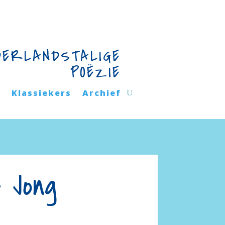
DERLANDSTALIGE
POËZIE
n
Klassiekers
Archief
 Jong