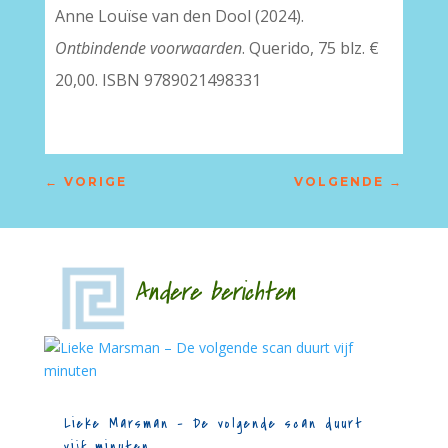
Anne Louïse van den Dool (2024).
Ontbindende voorwaarden
. Querido, 75 blz. €
20,00. ISBN 9789021498331
←
VORIGE
VOLGENDE
→
Andere berichten
Lieke Marsman – De volgende scan duurt
vijf minuten