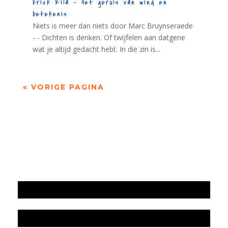
Erick Kila – Het geruis van wind en
betekenis
Niets is meer dan niets door Marc Bruynseraede
- - Dichten is denken. Of twijfelen aan datgene
wat je altijd gedacht hebt. In die zin is...
« VORIGE PAGINA
Jaarrekening 2025 en begroting 2026
Jaarverslag 2025