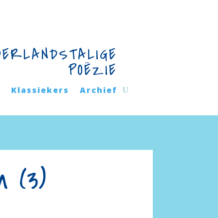
DERLANDSTALIGE
POËZIE
n
Klassiekers
Archief
n (3)