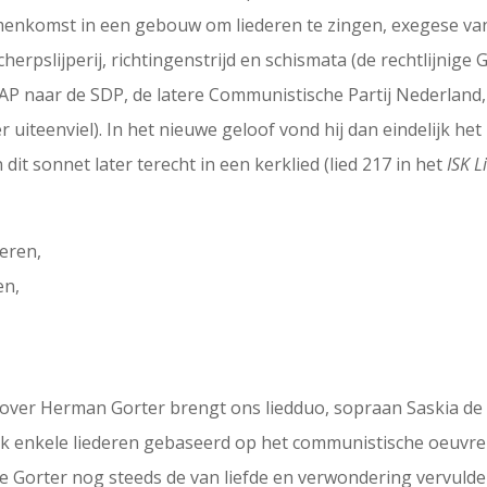
amenkomst in een gebouw om liederen te zingen, exegese van 
herpslijperij, richtingenstrijd en schismata (de rechtlijnige 
DAP naar de SDP, de latere Communistische Partij Nederland, 
 uiteenviel). In het nieuwe geloof vond hij dan eindelijk h
it sonnet later terecht in een kerklied (lied 217 in het
ISK 
eren,
en,
over Herman Gorter brengt ons liedduo, sopraan Saskia de
ok enkele liederen gebaseerd op het communistische oeuvre 
re Gorter nog steeds de van liefde en verwondering vervulde 