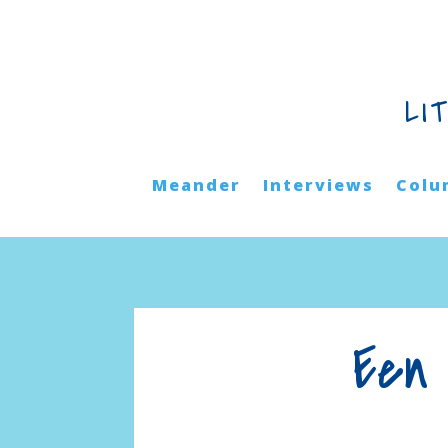
LI
Meander
Interviews
Colu
Een 