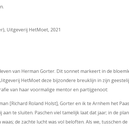
n.
r), Uitgeverij HetMoet, 2021
even van Herman Gorter. Dit sonnet markeert in de bloemlez
geverij HetMoet deze bijzondere breuklijn in zijn geestelij
grafie van haar voormalige mentor en partijgenoot:
man [Richard Roland Holst], Gorter en ik te Arnhem het Paas
j aan te sluiten. Paschen viel tamelijk laat dat jaar; in de 
waas; de zachte lucht was vol beloften. Als we, tusschen de