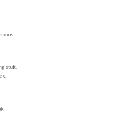
enpoos.
g stuit,
os.
uk
e