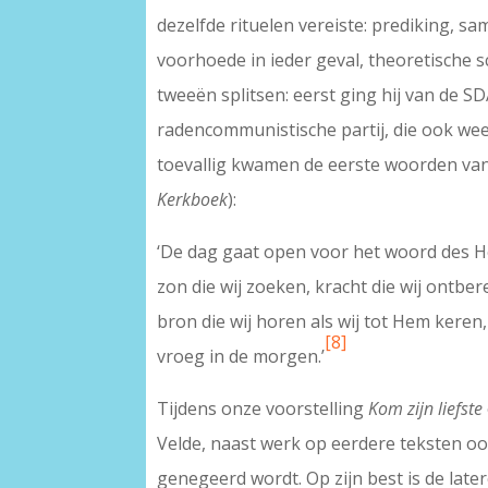
dezelfde rituelen vereiste: prediking, s
voorhoede in ieder geval, theoretische sc
tweeën splitsen: eerst ging hij van de S
radencommunistische partij, die ook weer
toevallig kwamen de eerste woorden van d
Kerkboek
):
‘De dag gaat open voor het woord des H
zon die wij zoeken, kracht die wij ontber
bron die wij horen als wij tot Hem keren,
[8]
vroeg in de morgen.’
Tijdens onze voorstelling
Kom zijn liefste
Velde, naast werk op eerdere teksten o
genegeerd wordt. Op zijn best is de late