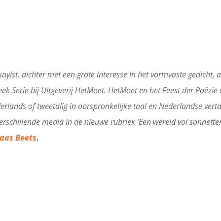
st, dichter met een grote interesse in het vormvaste gedicht, artis
steek Serie bij Uitgeverij HetMoet. HetMoet en het Feest der Po
rlands of tweetalig in oorspronkelijke taal en Nederlandse verta
rschillende media in de nieuwe rubriek ‘Een wereld vol sonnetten’
laas Beets
.