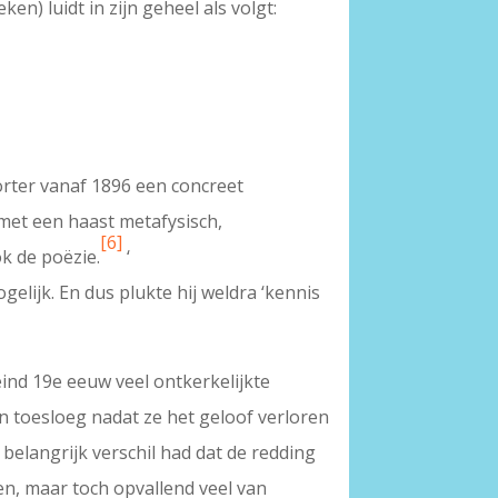
n) luidt in zijn geheel als volgt:
orter vanaf 1896 een concreet
met een haast metafysisch,
[6]
ok de poëzie.
‘
lijk. En dus plukte hij weldra ‘kennis
ind 19e eeuw veel ontkerkelijkte
en toesloeg nadat ze het geloof verloren
belangrijk verschil had dat de redding
en, maar toch opvallend veel van