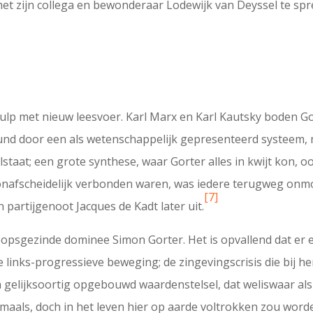
et zijn collega en bewonderaar Lodewijk van Deyssel te spreke
hulp met nieuw leesvoer. Karl Marx en Karl Kautsky boden G
nd door een als wetenschappelijk gepresenteerd systeem, 
staat; een grote synthese, waar Gorter alles in kwijt kon, o
 onafscheidelijk verbonden waren, was iedere terugweg onmoge
[7]
n partijgenoot Jacques de Kadt later uit.
oopsgezinde dominee Simon Gorter. Het is opvallend dat er e
e links-progressieve beweging; de zingevingscrisis die bij h
 gelijksoortig opgebouwd waardenstelsel, dat weliswaar als 
amaals, doch in het leven hier op aarde voltrokken zou word