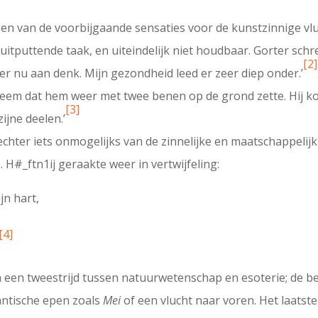
en van de voorbijgaande sensaties voor de kunstzinnige vlu
 uitputtende taak, en uiteindelijk niet houdbaar. Gorter schree
[2]
 er nu aan denk. Mijn gezondheid leed er zeer diep onder.’
eem dat hem weer met twee benen op de grond zette. Hij kon
[3]
zijne deelen.’
echter iets onmogelijks van de zinnelijke en maatschappelij
e. H#_ftn1ij geraakte weer in vertwijfeling:
jn hart,
[4]
 een tweestrijd tussen natuurwetenschap en esoterie; de b
antische epen zoals
Mei
of een vlucht naar voren. Het laatste