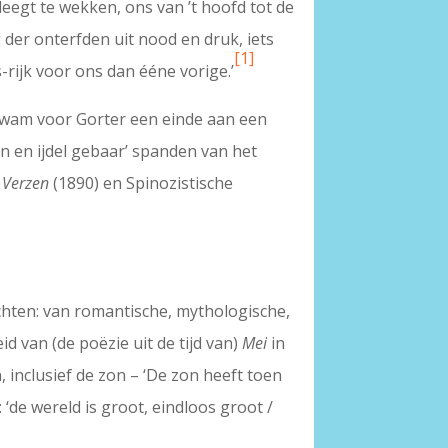
leegt te wekken, ons van ’t hoofd tot de
 der onterfden uit nood en druk, iets
[1]
ijk voor ons dan ééne vorige.’
 kwam voor Gorter een einde aan een
n en ijdel gebaar’ spanden van het
e
Verzen
(1890) en Spinozistische
ichten: van romantische, mythologische,
id van (de poëzie uit de tijd van)
Mei
in
, inclusief de zon – ‘De zon heeft toen
‘de wereld is groot, eindloos groot /