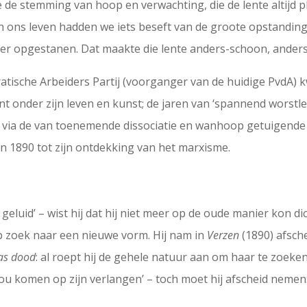
 de stemming van hoop en verwachting, die de lente altijd p
in ons leven hadden we iets beseft van de groote opstanding
r opgestanen. Dat maakte die lente anders-schoon, anders-r
ratische Arbeiders Partij (voorganger van de huidige PvdA)
 onder zijn leven en kunst; de jaren van ‘spannend worstle
, via de van toenemende dissociatie en wanhoop getuigend
en 1890 tot zijn ontdekking van het marxisme.
geluid’ – wist hij dat hij niet meer op de oude manier kon d
op zoek naar een nieuwe vorm. Hij nam in
Verzen
(1890) afsche
was dood
: al roept hij de gehele natuur aan om haar te zoeken
zou komen op zijn verlangen’ – toch moet hij afscheid nemen: 