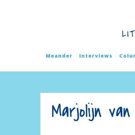
LI
Meander
Interviews
Colu
Marjolijn v