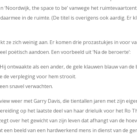
In ‘Noordwijk, the space to be’ vanwege het ruimtevaartcen
aarmee in de ruimte. (De titel is overigens ook aardig. Er kl
t ze zich weinig aan. Er komen drie prozastukjes in voor va
heel poëtisch aandoen. Een voorbeeld uit ‘Na de beroerte’:
n. Hij ontwaakte als een ander, de gele klauwen blauw van d
e de verpleging voor hem strooit.
 een snavel verwachten.
rview weer met Garry Davis, die tientallen jaren met zijn e
reiding op het laatste deel van haar drieluik voor het Ro The
egt over het gewicht van zijn leven dat afhangt van de hoev
dat een beeld van een hardwerkend mens in dienst van de 