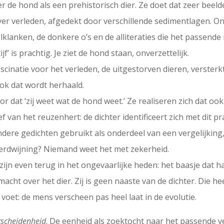
er de hond als een prehistorisch dier. Ze doet dat zeer beeld
ver verleden, afgedekt door verschillende sedimentlagen. O
eelklanken, de donkere o’s en de alliteraties die het passen
tijf’ is prachtig. Je ziet de hond staan, onverzettelijk.
ascinatie voor het verleden, de uitgestorven dieren, versterk
ook dat wordt herhaald.
oor dat ‘zij weet wat de hond weet.’ Ze realiseren zich dat ook
van het reuzenhert: de dichter identificeert zich met dit p
dere gedichten gebruikt als onderdeel van een vergelijking
verdwijning? Niemand weet het met zekerheid.
ijn even terug in het ongevaarlijke heden: het baasje dat haa
cht over het dier. Zij is geen naaste van de dichter. Die he
oet: de mens verscheen pas heel laat in de evolutie.
rscheidenheid
. De eenheid als zoektocht naar het passende v