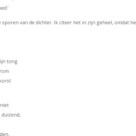
ed.’
e sporen van de dichter. Ik citeer het in zijn geheel, omdat h
zijn tong
grom
korst
niet
n duizend,
lden,