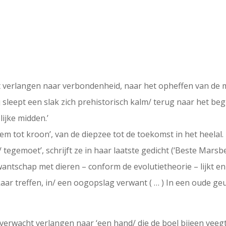
t verlangen naar verbondenheid, naar het opheffen van de
j sleept een slak zich prehistorisch kalm/ terug naar het be
elijke midden.’
m tot kroon’, van de diepzee tot de toekomst in het heelal.
 tegemoet’, schrijft ze in haar laatste gedicht (‘Beste Marsb
wantschap met dieren – conform de evolutietheorie – lijkt eni
kaar treffen, in/ een oogopslag verwant ( … ) In een oude geu
onverwacht verlangen naar ‘een hand/ die de boel bijeen veegt