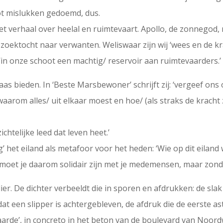
tot mislukken gedoemd, dus.
t verhaal over heelal en ruimtevaart. Apollo, de zonnegod, 
 zoektocht naar verwanten. Weliswaar zijn wij ‘wees en de 
s ‘in onze schoot een machtig/ reservoir aan ruimtevaarders.’
aas bieden. In ‘Beste Marsbewoner’ schrijft zij: ‘vergeef ons 
 waarom alles/ uit elkaar moest en hoe/ (als straks de kracht
zichtelijke leed dat leven heet.’
g’ het eiland als metafoor voor het heden: ‘Wie op dit eiland 
n moet je daarom solidair zijn met je medemensen, maar zonde
er. De dichter verbeeldt die in sporen en afdrukken: de slak 
dat een slipper is achtergebleven, de afdruk die de eerste a
arde’, in concreto in het beton van de boulevard van Noordwij