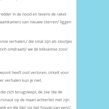
redder in de nood en tevens de raket
kraamkamers van nieuwe sterren/ liggen
onze verhalen,/ die smal zijn als slootjes
 zich omdraait)/ we de bliksemse zooi/
woont heeft ooit verloren, cirkelt voor
r verhalen kun je niet.
die zich terugsleept, de zee ‘die de
stronaut op de maan achterliet met zijn
k en die lijkt ‘op het fossiel van een//