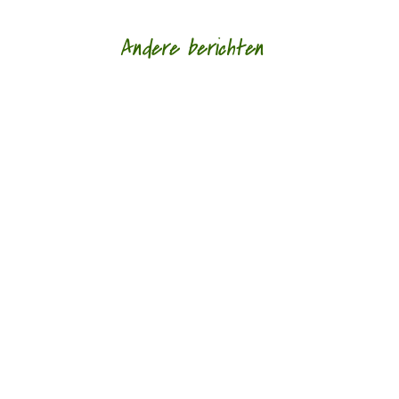
Andere berichten
‘Schrijven is mijn leeflijn zeg ik altijd maar.’ door
Alja Spaan Jacobus Bos (1943) debuteerde in
1969 met de verhalenbundel...
'Standhouden in de mallemolen' door Wim
Vandeleene foto © Damon De Backer Over
moederschap, woorden die verzorgen en...