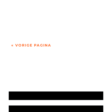
'over Pessoa's Faust: een drama in dichtvorm'
door Sander de Vaan Fernando Pessoa (1888–
1935) geldt als een van de grootste...
« VORIGE PAGINA
Jaarrekening 2025 en begroting 2026
Jaarverslag 2025