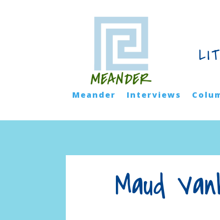
LI
Meander
Interviews
Colu
Maud Vanh