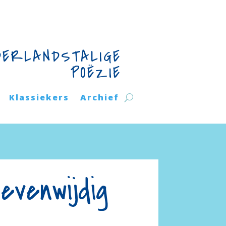
DERLANDSTALIGE
POËZIE
Klassiekers
Archief
evenwijdig