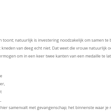
n toont; natuurlijk is investering noodzakelijk om samen te
et kneden van deeg echt niet. Dat weet die vrouw natuurlijk o
vermogen om in een keer twee kanten van een medaille te lat
We
er,
t
_
g hier samenvalt met gevangenschap; het binnenste waar je n