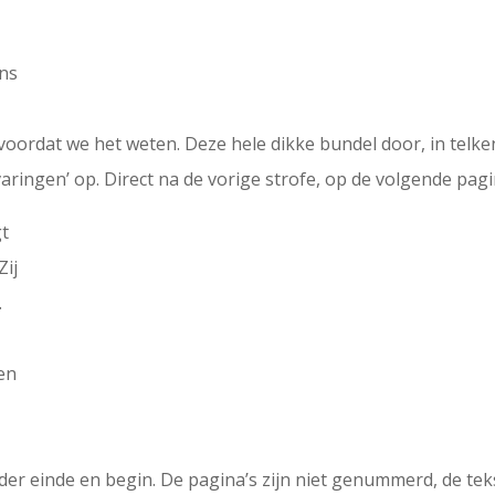
ens
l voordat we het weten. Deze hele dikke bundel door, in tel
ingen’ op. Direct na de vorige strofe, op de volgende pagin
gt
Zij
.
een
er einde en begin. De pagina’s zijn niet genummerd, de teks