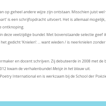
kan op geheel andere wijze zijn ontstaan. Misschien juist wel
t’ is een schrijfopdracht uitvoert. Het is allemaal mogelijk,
e ontknoping.
in deze veelzijdige bundel. Met bovenstaande selectie geef i
 het gedicht ‘Knielen’: … want wieden / is neerknielen zonder
termaker en docent schrijven. Zij debuteerde in 2008 met de
2012 kwam de verhalenbundel
Meisje in het blauw
uit.
oetry International en is werkzaam bij de School der Poëzie