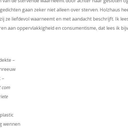
gen van de stervende waarneemt door achter haar gesloten og
e gedichten gaan zeker niet alleen over sterven. Holzhaus h
j ze liefdevol waarneemt en met aandacht beschrijft. Ik lee
geren aan oppervlakkigheid en consumentisme, dat lees ik bij
dekte –
chreeuw
 –
t com
riete
plastic
ag wennen