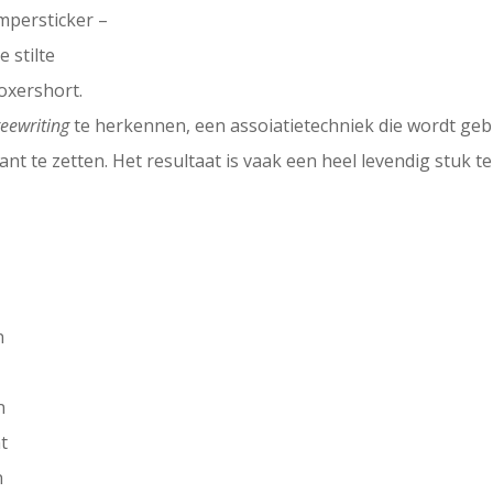
mpersticker –
 stilte
oxershort.
reewriting
te herkennen, een assoiatietechniek die wordt geb
kant te zetten. Het resultaat is vaak een heel levendig stuk 
n
n
t
n