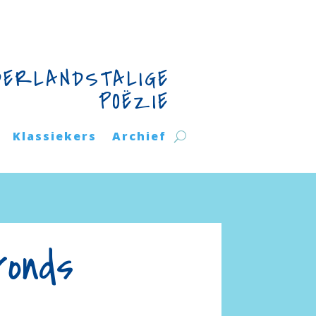
DERLANDSTALIGE
POËZIE
Klassiekers
Archief
ronds