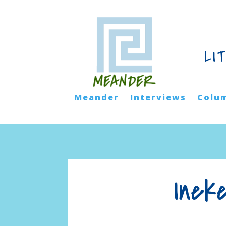
LI
Meander
Interviews
Colu
Inek