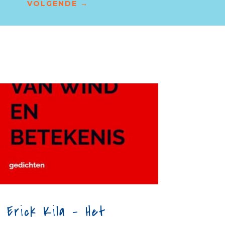
VOLGENDE
→
Erick Kila – Het