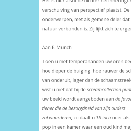
Het is hier alsof de dichter herinnerin
verschuiving van perspectief plaatst. D
onderwerpen, met als gemene deler dat zi
natuur verbonden is. Zij lijkt zich te er
Aan E. Munch
Toen u met temperahanden uw oren be
hoe dieper de buiging, hoe rauwer de s
van onderuit, lager dan de schaamstreek
wist u niet dat bij de
screamcollection pun
uw beeld wordt aangeboden aan
de favo
tiener die de bezorgdheid van zijn ouders
zal waarderen
, zo daalt u
18 inch
neer als 
pop in een kamer waar een oud kind m