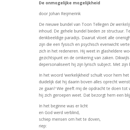
De onmogelijke mogelijkheid
door Johan Reijmerink
De nieuwe bundel van Toon Tellegen
De werkeli
inhoud. De gehele bundel bieden ze structuur. Tel
denkbeeldige paradijs. Daaruit vloeit alle oneni
zijn die een fysisch en psychisch evenwicht verteg
zich in het redeneren. Hij weet in glasheldere w
gezichtspunt en de omkering van zaken. Dikwij
depersonaliseert hij zijn lyrisch subject. Met zijn
In het woord ‘werkelijkheid’ schuilt voor hem het
duidelijk dat hij daarin boven alles oprecht wenst
ze gaan? Wie geeft mij de opdracht te doen tot w
hij zich geroepen weet. Dat bezorgt hem een bl
In het beginne was er licht
en God werd verblind,
schiep mensen om het te doven,
riep: