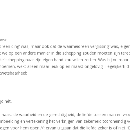
onsd
eid ‘een ding’ was, maar ook dat de waarheid ‘een vergissing’ was, eigenl
k dat we op een andere manier in die schepping zouden moeten zijn ter
draaide’ schepping naar zijn eigen hand zou willen zetten. Was hij nu 
oemen, wekt alleen maar jeuk op en maakt ongelovig. Tegelijkertijd zo
 kwetsbaarheid:
jd nét,
en naast de waarheid en de gerechtigheid, de liefde tussen man en vrou
 inbeelding en vertekening het verkrijgen van zekerheid tot ‘oneindi
gen voor hem open.//’: ervan uitgaan dat die liefde zeker is of niet. 