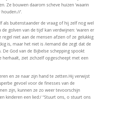
uwen. Ze bouwen daarom scheve huizen ‘waarin
houden.//’.
f als buitenstaander de vraag of hij zelf nog wel
de golven van de tijd’ kan verdwijnen: ‘waren er
 regel niet aan de mensen afzien of ze gelukkig
kkig is, maar het niet is /iemand die zegt dat de
gen. De God van de Bijbelse schepping spookt
ge herhaalt, ziet zichzelf opgescheept met een
en en ze naar zijn hand te zetten.Hij verwijst
uperbe gevoel voor de finesses van de
nen zijn, kunnen ze zo weer tevoorschijn
 kinderen een lied:/ “Stuurt ons, o stuurt ons