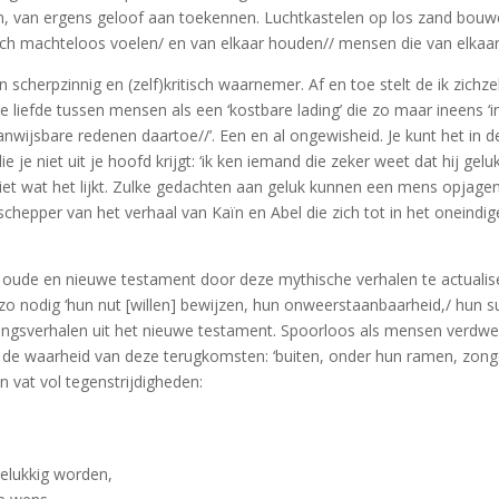
issen, van ergens geloof aan toekennen. Luchtkastelen op los zand bo
ch machteloos voelen/ en van elkaar houden// mensen die van elkaar 
cherpzinnig en (zelf)kritisch waarnemer. Af en toe stelt de ik zichzel
iefde tussen mensen als een ‘kostbare lading’ die zo maar ineens ‘in 
wijsbare redenen daartoe//’. Een en al ongewisheid. Je kunt het in de
e je niet uit je hoofd krijgt: ‘ik ken iemand die zeker weet dat hij gelu
is niet wat het lijkt. Zulke gedachten aan geluk kunnen een mens opja
schepper van het verhaal van Kaïn en Abel die zich tot in het oneindi
t oude en nieuwe testament door deze mythische verhalen te actualiser
nodig ‘hun nut [willen] bewijzen, hun onweerstaanbaarheid,/ hun s
kingsverhalen uit het nieuwe testament. Spoorloos als mensen verdwe
r de waarheid van deze terugkomsten: ‘buiten, onder hun ramen, zongen
een vat vol tegenstrijdigheden:
 gelukkig worden,