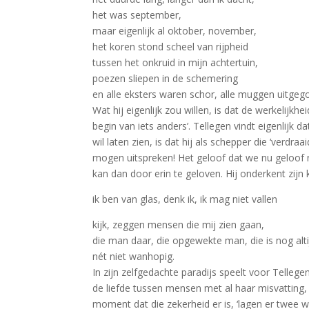
het was september,
maar eigenlijk al oktober, november,
het koren stond scheel van rijpheid
tussen het onkruid in mijn achtertuin,
poezen sliepen in de schemering
en alle eksters waren schor, alle muggen uitgeg
Wat hij eigenlijk zou willen, is dat de werkelijkh
begin van iets anders’. Tellegen vindt eigenlij
wil laten zien, is dat hij als schepper die ‘ver
mogen uitspreken! Het geloof dat we nu geloof n
kan dan door erin te geloven. Hij onderkent zijn
ik ben van glas, denk ik, ik mag niet vallen
kijk, zeggen mensen die mij zien gaan,
die man daar, die opgewekte man, die is nog alti
nét niet wanhopig.
In zijn zelfgedachte paradijs speelt voor Telleg
de liefde tussen mensen met al haar misvatting,
moment dat die zekerheid er is, ‘lagen er twee we