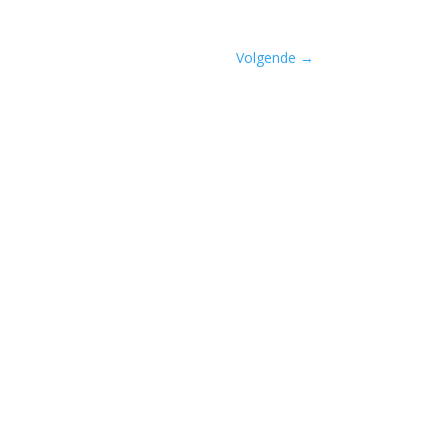
Volgende
→
ijden van Lieke Marsman....