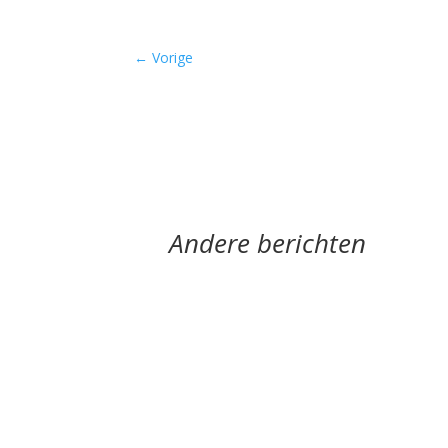
←
Vorige
Andere berichten
Hoe een ziek lichaam zich verhoudt tot een zi