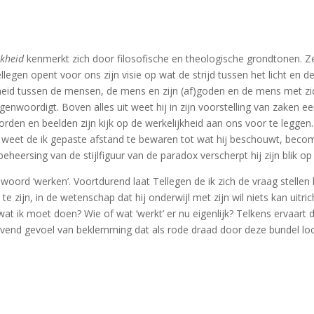
jkheid
kenmerkt zich door filosofische en theologische grondtonen. Z
legen opent voor ons zijn visie op wat de strijd tussen het licht en de
gheid tussen de mensen, de mens en zijn (af)goden en de mens met zichz
enwoordigt. Boven alles uit weet hij in zijn voorstelling van zaken een
oorden en beelden zijn kijk op de werkelijkheid aan ons voor te leggen
ls weet de ik gepaste afstand te bewaren tot wat hij beschouwt, be
 beheersing van de stijlfiguur van de paradox verscherpt hij zijn blik op
 woord ‘werken’. Voortdurend laat Tellegen de ik zich de vraag stellen 
 te zijn, in de wetenschap dat hij onderwijl met zijn wil niets kan uit
at ik moet doen? Wie of wat ‘werkt’ er nu eigenlijk? Telkens ervaart
ijvend gevoel van beklemming dat als rode draad door deze bundel lo