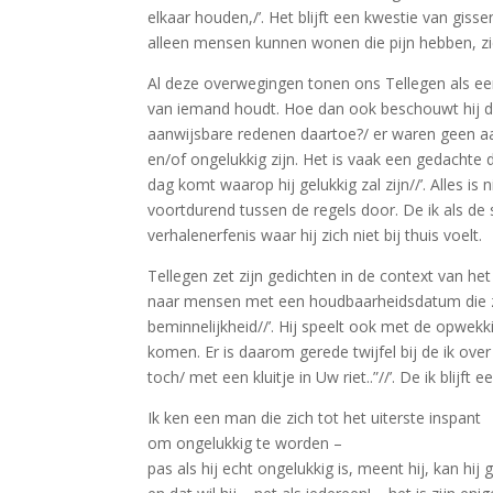
elkaar houden,/’. Het blijft een kwestie van g
alleen mensen kunnen wonen die pijn hebben, zi
Al deze overwegingen tonen ons Tellegen als een s
van iemand houdt. Hoe dan ook beschouwt hij de l
aanwijsbare redenen daartoe?/ er waren geen aan
en/of ongelukkig zijn. Het is vaak een gedachte di
dag komt waarop hij gelukkig zal zijn//’. Alles 
voortdurend tussen de regels door. De ik als de 
verhalenerfenis waar hij zich niet bij thuis voelt.
Tellegen zet zijn gedichten in de context van he
naar mensen met een houdbaarheidsdatum die zo 
beminnelijkheid//’. Hij speelt ook met de opwek
komen. Er is daarom gerede twijfel bij de ik ove
toch/ met een kluitje in Uw riet..”//’. De ik blijft 
Ik ken een man die zich tot het uiterste inspant
om ongelukkig te worden –
pas als hij echt ongelukkig is, meent hij, kan hij