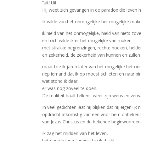
“uit! Uit!
Hij weet zich gevangen in de paradox die leven h
Ik wilde van het onmogelijke het mogelijke mak
ik hield van het onmogelijke, hield van niets zove
en toch wilde ik er het mogelijke van maken
met strakke begrenzingen, rechte hoeken, helde
en zekerheid, de zekerheid van kunnen en zullen
maar toe ik jaren later van het mogelijke het o
riep iemand dat ik op moest schieten en naar 
wat stond ik daar,
er was nog zoveel te doen.
De realiteit haalt telkens weer zijn wens en verw
In veel gedichten laat hij blijken dat hij eigenli
opdracht afkomstig van een voor hem onbekende
van Jezus Christus en de bekende beginwoorden 
Ik zag het midden van het leven,
het duurde lang, langer dan ik dacht,