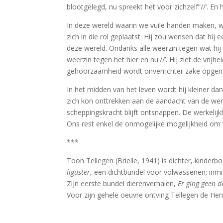
blootgelegd, nu spreekt het voor zichzelf”//’. En 
In deze wereld waarin we vuile handen maken, we
zich in die rol geplaatst. Hij zou wensen dat hij
deze wereld. Ondanks alle weerzin tegen wat hij 
weerzin tegen het hier en nu.//’. Hij ziet de vri
gehoorzaamheid wordt onverrichter zake opgenome
In het midden van het leven wordt hij kleiner dan
zich kon onttrekken aan de aandacht van de were
scheppingskracht blijft ontsnappen. De werkelijk
Ons rest enkel de onmogelijke mogelijkheid om t
***
Toon Tellegen (Brielle, 1941) is dichter, kinder
liguster
, een dichtbundel voor volwassenen; inmi
Zijn eerste bundel dierenverhalen,
Er ging geen d
Voor zijn gehele oeuvre ontving Tellegen de Hend