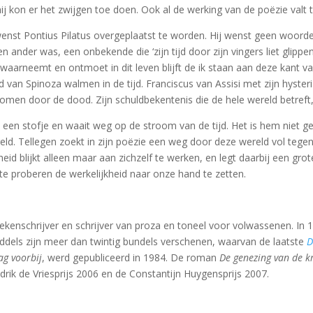
hij kon er het zwijgen toe doen. Ook al de werking van de poëzie valt t
nst Pontius Pilatus overgeplaatst te worden. Hij wenst geen woorden
 een ander was, een onbekende die ‘zijn tijd door zijn vingers liet gl
waarneemt en ontmoet in dit leven blijft de ik staan aan deze kant van
jheid van Spinoza walmen in de tijd. Franciscus van Assisi met zijn hys
n door de dood. Zijn schuldbekentenis die de hele wereld betreft, ve
 een stofje en waait weg op de stroom van de tijd. Het is hem niet gel
ld. Tellegen zoekt in zijn poëzie een weg door deze wereld vol tegens
heid blijkt alleen maar aan zichzelf te werken, en legt daarbij een gr
e proberen de werkelijkheid naar onze hand te zetten.
boekenschrijver en schrijver van proza en toneel voor volwassenen. In
ddels zijn meer dan twintig bundels verschenen, waarvan de laatste
D
ag voorbij
, werd gepubliceerd in 1984. De roman
De genezing van de k
rik de Vriesprijs 2006 en de Constantijn Huygensprijs 2007.