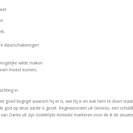
eet:
en
el,
re kleurschakeringen
nmogelijke wilde maken
binnen moest komen,
achting in.
jk niet goed begrijpt waarom hij er is, wie hij is en wat hem te doen sta
 god op deze aarde is gezet. Beginwoorden uit Genesis, een schuldb
van Dante uit zijn
Goddelijke Komedie
markeren voor de ik de situatie