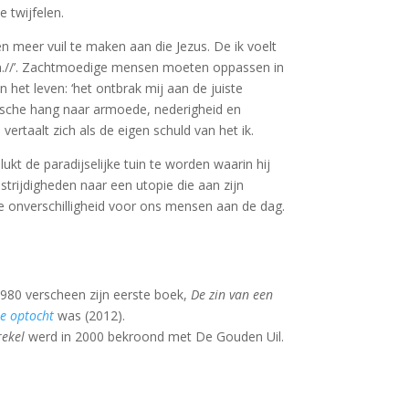
e twijfelen.
 meer vuil te maken aan die Jezus. De ik voelt
ippen.//’. Zachtmoedige mensen moeten oppassen in
 het leven: ‘het ontbrak mij aan de juiste
terische hang naar armoede, nederigheid en
rtaalt zich als de eigen schuld van het ik.
ukt de paradijselijke tuin te worden waarin hij
trijdigheden naar een utopie die aan zijn
ote onverschilligheid voor ons mensen aan de dag.
 1980 verscheen zijn eerste boek,
De zin van een
e optocht
was (2012).
rekel
werd in 2000 bekroond met De Gouden Uil.