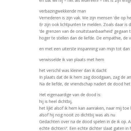
en dat wil hij – net als iedereen! – het is zijn en
verbazingwekkende man
Vernederen is zijn vak. We zijn mensen ‘die op h
Er zijn ook lichtpunten te melden. Zoals daar is 
‘de grenzen van de onuitstaanbaarheid’ gegaan te
hoger te stellen dan de liefde. De empathie, de 
en met een uiterste inspanning van mijn tot da
verwisselde ik van plaats met hem
het verschil was kleiner dan ik dacht
In plaats dat de ik hem zag doodgaan, zag de a
Na de liefde, de vriendschap nadert de dood het 
Het eigenaardige van de dood is:
hij is heel dichtbij,
het lijkt alsof ik hem kan aanraken, naar mij toe
alsof hij nog nooit zo dichtbij was als nu
Gedachten over na de dood spelen in de ik op. Al d
echte dichter//’. Een echte dichter slaat gaten 