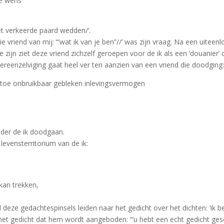
ige wens
et verkeerde paard wedden/’.
die vriend van mij: ‘“wat ik van je ben”//’ was zijn vraag. Na een uit
 zijn ziet deze vriend zichzelf geroepen voor de ik als een ‘douanier’
vereenzelviging gaat heel ver ten aanzien van een vriend die doodging
n toe onbruikbaar gebleken inlevingsvermogen
nder de ik doodgaan.
levensterritorium van de ik:
 kan trekken,
eze gedachtespinsels leiden naar het gedicht over het dichten: ‘ik ben 
in het gedicht dat hem wordt aangeboden: ‘“u hebt een echt gedicht ge